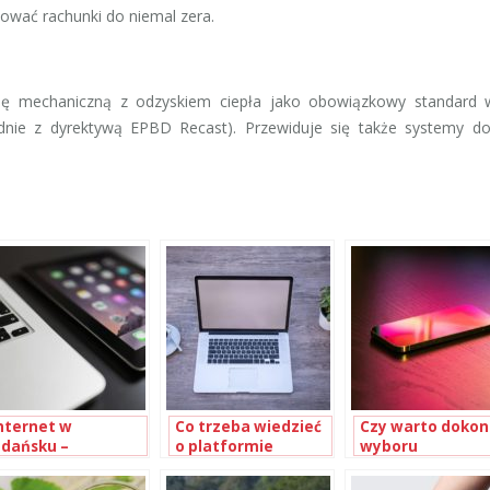
ować rachunki do niemal zera.
cję mechaniczną z odzyskiem ciepła jako obowiązkowy standard
dnie z dyrektywą EPBD Recast). Przewiduje się także systemy do
nternet w
Co trzeba wiedzieć
Czy warto dokon
dańsku –
o platformie
wyboru
wiatłowód czy
Magento?
autoryzowaneg
obilny?
serwisu Apple?