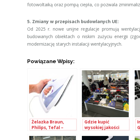
fotowoltaiką oraz pompą ciepła, co pozwala zminimaliz
5. Zmiany w przepisach budowlanych UE:
Od 2025 r. nowe unijne regulacje promują wentyla
budowanych obiektach o niskim zużyciu energii (zgo
modernizację starych instalacji wentylacyjnych.
Powiązane Wpisy:
Żelazka Braun,
Gdzie kupić
I
Philips, Tefal –
wysokiej jakości
G
najważniejsze
gadżety do
ś
różnice
samochodów
m