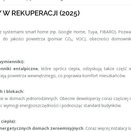
W REKUPERACJI (2025)
ę z systemami smart home (np. Google Home, Tuya, FIBARO). Pozwa
ji do jakości powietrza (pomiar CO₂, VOC), obecności domowni
wymienniki):
nniki entalpiczne
, które oprócz ciepła, odzyskują także część w
zają powietrza wewnętrznego, co poprawia komfort mieszkańców.
h i blokach:
ie w domach jednorodzinnych. Obecnie deweloperzy coraz częściej
ąc wymogi energooszczędności i podnosząc standard budynków.
ciepła):
nergetycznych domach zeroemisyjnych
. Coraz więcej instalacji ł