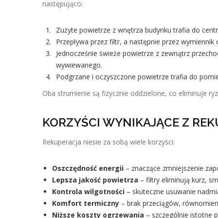
następująco:
Zużyte powietrze z wnętrza budynku trafia do centra
Przepływa przez filtr, a następnie przez wymiennik 
Jednocześnie świeże powietrze z zewnątrz przechod
wywiewanego.
Podgrzane i oczyszczone powietrze trafia do pomi
Oba strumienie są fizycznie oddzielone, co eliminuje ry
KORZYŚCI WYNIKAJĄCE Z REK
Rekuperacja niesie za sobą wiele korzyści:
Oszczędność energii
– znaczące zmniejszenie zap
Lepsza jakość powietrza
– filtry eliminują kurz, sm
Kontrola wilgotności
– skuteczne usuwanie nadmia
Komfort termiczny
– brak przeciągów, równomiern
Niższe koszty ogrzewania
– szczególnie istotne p