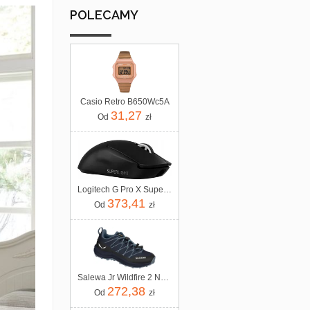
POLECAMY
Casio Retro B650Wc5A
31,27
Od
zł
Logitech G Pro X Superlight 2 (910007554)
373,41
Od
zł
Salewa Jr Wildfire 2 Navy Blazer Java Blue
272,38
Od
zł