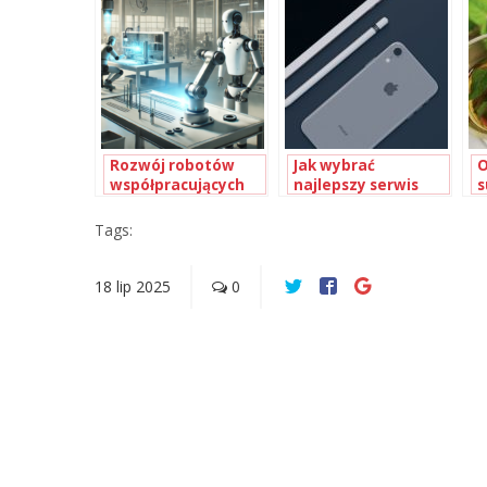
wyścigowych w
Polsce
Rozwój robotów
Jak wybrać
O
współpracujących
najlepszy serwis
s
(cobotów):
Apple?
s
rewolucja w
r
Tags:
automatyce
przemysłowej
18
lip
2025
0