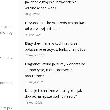
Jak dbać o mięśnie, nawodnienie i
witalność nad wodą
02 lip 2026
DevSecOps – bezpieczeństwo aplikacji
la to na
od pierwszej linii kodu
ków czy
30 cze 2026
Blaty drewniane w kuchni i biurze –
połączenie estetyki z funkcjonalnością
25 maja 2026
ilgoci z
Fragrance World perfumy – orientalne
kompozycje, które zdobywają
popularność
13 maja 2026
 montują
Izolacje techniczne w praktyce – jak
dobrać najlepsze otuliny na rury?
13 mar 2026
ączy ją z