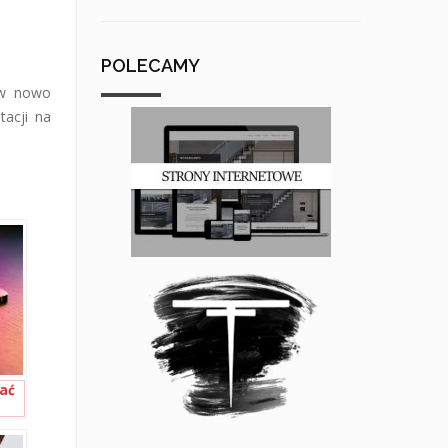
POLECAMY
 w nowo
tacji na
ać
o