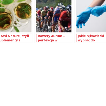
savi Nature, czyli
Rowery Aurum –
Jakie rękawiczki
uplementy z
perfekcja w
wybrać do
urowców
każdym detalu
kontaktu z
oślinnych
żywnością?
Porównanie
winylowych i
lateksowych