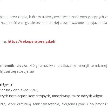
do 90–95% ciepła, które w tradycyjnych systemach wentylacyjnych z
szczędność energii, ale też na bardziej zrównoważone i przyjazne dla
z na:
https://rekuperatory.gd.pl/
miennik ciepła
, który umożliwia przekazanie energii termiczne
częściej stosuje się:
fektywne,
 odzysk ciepła (do 95%),
ych instalacjach komercyjnych, umożliwiają także odzysk wilgoci.
rza, które eliminują zanieczyszczenia, alergeny i pyłki. Cały proces