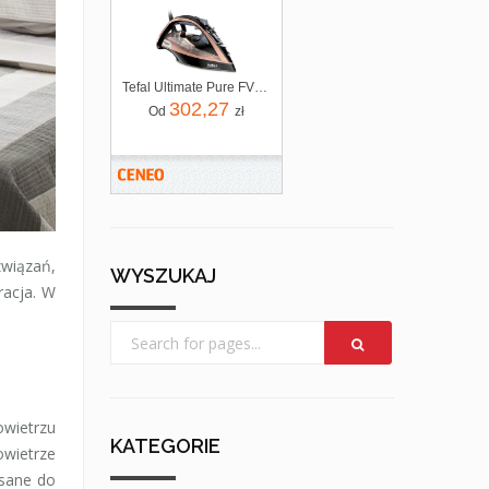
Tefal Ultimate Pure FV9845
302,27
Od
zł
związań,
WYSZUKAJ
racja. W
owietrzu
KATEGORIE
owietrze
ysane do