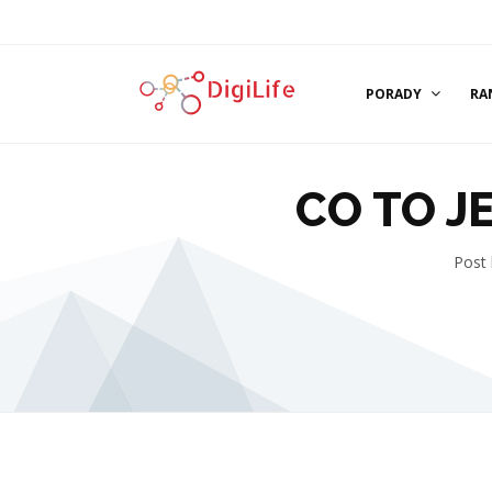
PORADY
RA
CO TO J
Post 