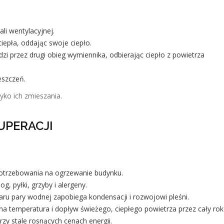
li wentylacyjnej.
ciepła, oddając swoje ciepło.
zi przez drugi obieg wymiennika, odbierając ciepło z powietrza
eszczeń.
zyko ich zmieszania.
UPERACJI
otrzebowania na ogrzewanie budynku.
og, pyłki, grzyby i alergeny.
ru pary wodnej zapobiega kondensacji i rozwojowi pleśni.
a temperatura i dopływ świeżego, ciepłego powietrza przez cały rok
rzy stale rosnących cenach energii.