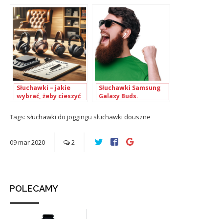
douszne – ranking
2020
Słuchawki – jakie
Słuchawki Samsung
wybrać, żeby cieszyć
Galaxy Buds.
się wygodą i
Doświadcz ciszy w
doskonałą jakością
centrum miasta!
Tags:
słuchawki do joggingu
słuchawki douszne
dźwięku?
09
mar
2020
2
POLECAMY