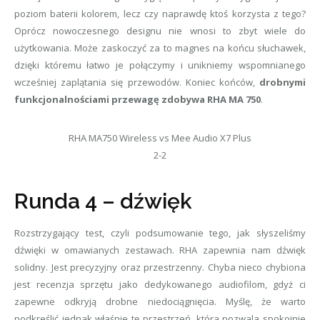
poziom baterii kolorem, lecz czy naprawdę ktoś korzysta z tego?
Oprócz nowoczesnego designu nie wnosi to zbyt wiele do
użytkowania. Może zaskoczyć za to magnes na końcu słuchawek,
dzięki któremu łatwo je połączymy i unikniemy wspomnianego
wcześniej zaplątania się przewodów. Koniec końców,
drobnymi
funkcjonalnościami przewagę zdobywa RHA MA 750
.
RHA MA750 Wireless vs Mee Audio X7 Plus
2-2
Runda 4 – dźwięk
Rozstrzygający test, czyli podsumowanie tego, jak słyszeliśmy
dźwięki w omawianych zestawach. RHA zapewnia nam dźwięk
solidny. Jest precyzyjny oraz przestrzenny. Chyba nieco chybiona
jest recenzja sprzętu jako dedykowanego audiofilom, gdyż ci
zapewne odkryją drobne niedociągnięcia. Myślę, że warto
podkreślić jednak właśnie tę przestrzeń, która pozwala spokojnie