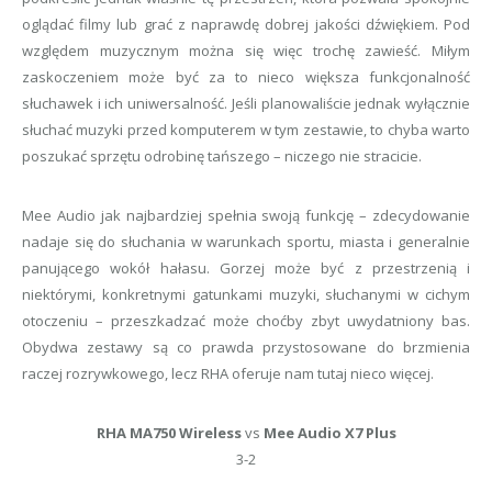
oglądać filmy lub grać z naprawdę dobrej jakości dźwiękiem. Pod
względem muzycznym można się więc trochę zawieść. Miłym
zaskoczeniem może być za to nieco większa funkcjonalność
słuchawek i ich uniwersalność. Jeśli planowaliście jednak wyłącznie
słuchać muzyki przed komputerem w tym zestawie, to chyba warto
poszukać sprzętu odrobinę tańszego – niczego nie stracicie.
Mee Audio jak najbardziej spełnia swoją funkcję – zdecydowanie
nadaje się do słuchania w warunkach sportu, miasta i generalnie
panującego wokół hałasu. Gorzej może być z przestrzenią i
niektórymi, konkretnymi gatunkami muzyki, słuchanymi w cichym
otoczeniu – przeszkadzać może choćby zbyt uwydatniony bas.
Obydwa zestawy są co prawda przystosowane do brzmienia
raczej rozrywkowego, lecz RHA oferuje nam tutaj nieco więcej.
RHA MA750 Wireless
vs
Mee Audio X7 Plus
3-2