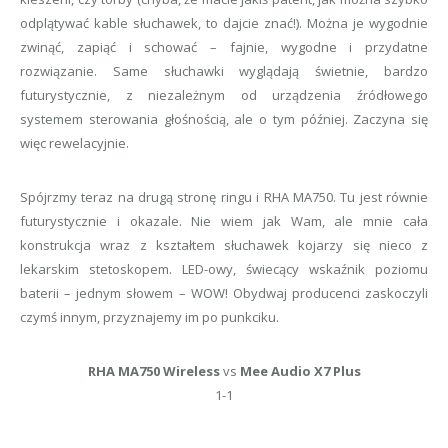
odplątywać kable słuchawek, to dajcie znać!). Można je wygodnie
zwinąć, zapiąć i schować – fajnie, wygodne i przydatne
rozwiązanie. Same słuchawki wyglądają świetnie, bardzo
futurystycznie, z niezależnym od urządzenia źródłowego
systemem sterowania głośnością, ale o tym później. Zaczyna się
więc rewelacyjnie.
Spójrzmy teraz na drugą stronę ringu i RHA MA750. Tu jest równie
futurystycznie i okazale. Nie wiem jak Wam, ale mnie cała
konstrukcja wraz z kształtem słuchawek kojarzy się nieco z
lekarskim stetoskopem. LED-owy, świecący wskaźnik poziomu
baterii – jednym słowem – WOW! Obydwaj producenci zaskoczyli
czymś innym, przyznajemy im po punkciku.
RHA MA750 Wireless
vs
Mee Audio X7 Plus
1-1