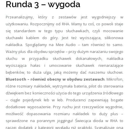
Runda 3 – wygoda
Przeanalizujmy, który z zestawów jest wygodniejszy w
użytkowaniu. Rozpocznijmy od RHA. Mamy tu coś, co powoli staje
się standardem w tego typu słuchawkach, czyli mocowanie
słuchawki kablem do góry. Jest też wyciszająca, silikonowa
nakładka. Spoglądamy na Mee Audio – tam również to samo.
Ważny plus dla obydwu sprzętów – przy dużym narażaniu swojego
słuchu w przypadku słuchawek dokanałowych, nakładka
wyciszająca hałas i umocowanie słuchawek nienarażające
bębenków, to duża ulga, jaką możemy dać naszemu słuchowi.
Bluetooth – również obecny w obydwu zestawach
. Mikrofon,
różne rozmiary nakładek, wytrzymała bateria, pilot do sterowania
dźwiękiem bez konieczności użycia do tego urządzenia źródłowego
– ciągle pojedynek łeb w łeb. Producenci zapewniają bogate
dodatkowe wyposażenie. Przy ruchu jest rzeczywiście wygodnie,
możliwość dopasowania rozmiaru nakładek to duży plus –
sprawdzone na porannym joggingu! Świecąca dioda w RHA to
raczej dodatek z kategorii wyglądu niż praktyki. Sygnalizuje ona