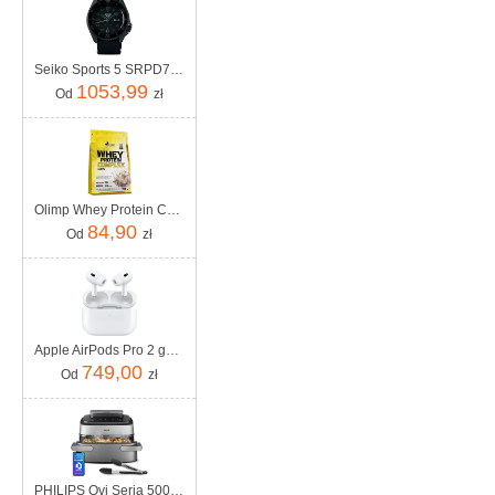
Seiko Sports 5 SRPD79K1
1053,99
Od
zł
Olimp Whey Protein Complex 100% 700g
84,90
Od
zł
Apple AirPods Pro 2 gen MagSafe USB-C (MTJV3ZM/A)
749,00
Od
zł
PHILIPS Ovi Seria 5000 Ultra Megabasket NA565/02