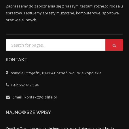
Zapraszamy do zapoznania się z naszymi testami różnego rodzaju
sprzętów. Testujemy sprzęty muzyczne, komputerowe, sportowe
oraz wiele innych.
KONTAKT
osiedle Przyjaźni, 61-684 Poznań, woj. Wielkopolskie
Tel:
662 412 594
Email:
kontakt@digilife.pl
NAJNOWSZE WPISY
DevSecOps – bezpieczeństwo aplikacji od pierwszej linii kodu