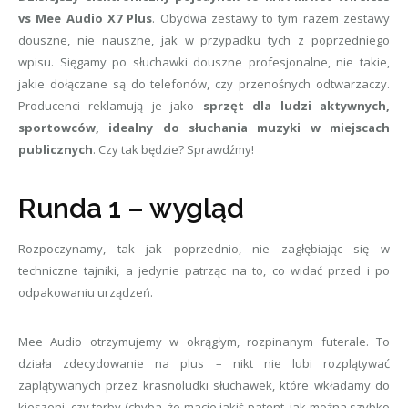
vs Mee Audio X7 Plus
. Obydwa zestawy to tym razem zestawy
douszne, nie nauszne, jak w przypadku tych z poprzedniego
wpisu. Sięgamy po słuchawki douszne profesjonalne, nie takie,
jakie dołączane są do telefonów, czy przenośnych odtwarzaczy.
Producenci reklamują je jako
sprzęt dla ludzi aktywnych,
sportowców, idealny do słuchania muzyki w miejscach
publicznych
. Czy tak będzie? Sprawdźmy!
Runda 1 – wygląd
Rozpoczynamy, tak jak poprzednio, nie zagłębiając się w
techniczne tajniki, a jedynie patrząc na to, co widać przed i po
odpakowaniu urządzeń.
Mee Audio otrzymujemy w okrągłym, rozpinanym futerale. To
działa zdecydowanie na plus – nikt nie lubi rozplątywać
zaplątywanych przez krasnoludki słuchawek, które wkładamy do
kieszeni, czy torby (chyba, że macie jakiś patent, jak można szybko