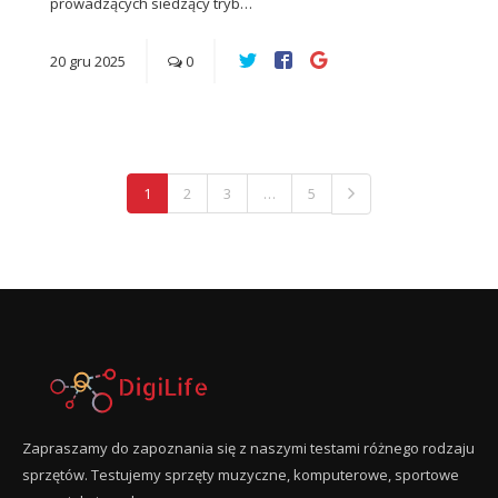
prowadzących siedzący tryb…
20
gru
2025
0
1
2
3
…
5
Zapraszamy do zapoznania się z naszymi testami różnego rodzaju
sprzętów. Testujemy sprzęty muzyczne, komputerowe, sportowe