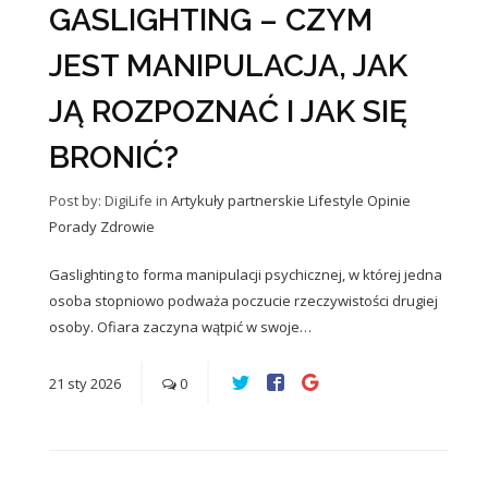
GASLIGHTING – CZYM
JEST MANIPULACJA, JAK
JĄ ROZPOZNAĆ I JAK SIĘ
BRONIĆ?
Post by: DigiLife
in
Artykuły partnerskie
Lifestyle
Opinie
Porady
Zdrowie
Gaslighting to forma manipulacji psychicznej, w której jedna
osoba stopniowo podważa poczucie rzeczywistości drugiej
osoby. Ofiara zaczyna wątpić w swoje…
21
sty
2026
0