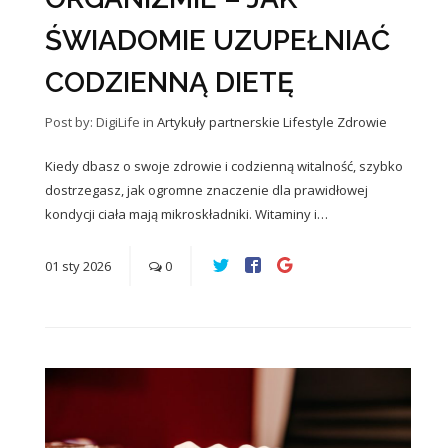
ŚWIADOMIE UZUPEŁNIAĆ
CODZIENNĄ DIETĘ
Post by: DigiLife
in
Artykuły partnerskie
Lifestyle
Zdrowie
Kiedy dbasz o swoje zdrowie i codzienną witalność, szybko
dostrzegasz, jak ogromne znaczenie dla prawidłowej
kondycji ciała mają mikroskładniki. Witaminy i…
01
sty
2026
0