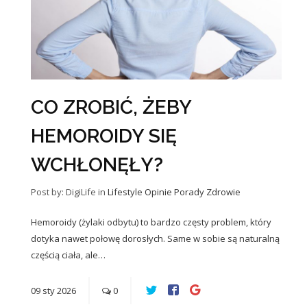
CO ZROBIĆ, ŻEBY
HEMOROIDY SIĘ
WCHŁONĘŁY?
Post by: DigiLife
in
Lifestyle
Opinie
Porady
Zdrowie
Hemoroidy (żylaki odbytu) to bardzo częsty problem, który
dotyka nawet połowę dorosłych. Same w sobie są naturalną
częścią ciała, ale…
09
sty
2026
0