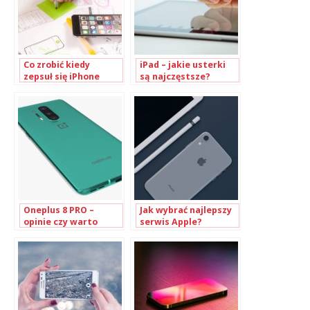
Co zrobić kiedy
iPad – jakie usterki
zepsuł się iPhone
są najczęstsze?
Oneplus 8 PRO –
Jak wybrać najlepszy
opinie czy warto
serwis Apple?