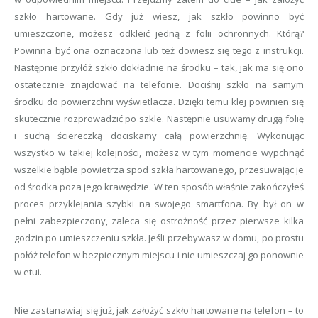
szkło hartowane. Gdy już wiesz, jak szkło powinno być
umieszczone, możesz odkleić jedną z folii ochronnych. Którą?
Powinna być ona oznaczona lub też dowiesz się tego z instrukcji.
Następnie przyłóż szkło dokładnie na środku – tak, jak ma się ono
ostatecznie znajdować na telefonie. Dociśnij szkło na samym
środku do powierzchni wyświetlacza. Dzięki temu klej powinien się
skutecznie rozprowadzić po szkle. Następnie usuwamy drugą folię
i suchą ściereczką dociskamy całą powierzchnię. Wykonując
wszystko w takiej kolejności, możesz w tym momencie wypchnąć
wszelkie bąble powietrza spod szkła hartowanego, przesuwając je
od środka poza jego krawędzie. W ten sposób właśnie zakończyłeś
proces przyklejania szybki na swojego smartfona. By był on w
pełni zabezpieczony, zaleca się ostrożność przez pierwsze kilka
godzin po umieszczeniu szkła. Jeśli przebywasz w domu, po prostu
połóż telefon w bezpiecznym miejscu i nie umieszczaj go ponownie
w etui.
Nie zastanawiaj się już, jak założyć szkło hartowane na telefon – to