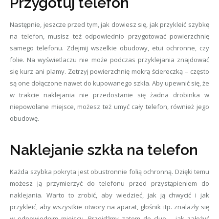
Przygotuj telefon
Następnie, jeszcze przed tym, jak dowiesz się, jak przykleić szybkę
na telefon, musisz też odpowiednio przygotować powierzchnię
samego telefonu. Zdejmij wszelkie obudowy, etui ochronne, czy
folie. Na wyświetlaczu nie może podczas przyklejania znajdować
się kurz ani plamy. Zetrzyj powierzchnię mokrą ściereczką – często
są one dołączone nawet do kupowanego szkła. Aby upewnić się, że
w trakcie naklejania nie przedostanie się żadna drobinka w
niepowołane miejsce, możesz też umyć cały telefon, również jego
obudowę.
Naklejanie szkła na telefon
Każda szybka pokryta jest obustronnie folią ochronną. Dzięki temu
możesz ją przymierzyć do telefonu przed przystąpieniem do
naklejania. Warto to zrobić, aby wiedzieć, jak ją chwycić i jak
przykleić, aby wszystkie otwory na aparat, głośnik itp. znalazły się
w odpowiednim miejscu. Przejdźmy zatem do clue – jak założyć