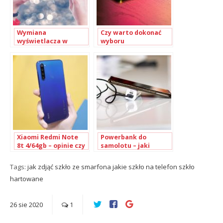
Wymiana
Czy warto dokonać
wyświetlacza w
wyboru
smartfonach
autoryzowanego
serwisu Apple?
Xiaomi Redmi Note
Powerbank do
8t 4/64gb – opinie czy
samolotu – jaki
warto
możesz wybrać i czy
możesz go
Tags:
jak zdjąć szkło ze smarfona
jakie szkło na telefon
szkło
przewieźć?
hartowane
26
sie
2020
1