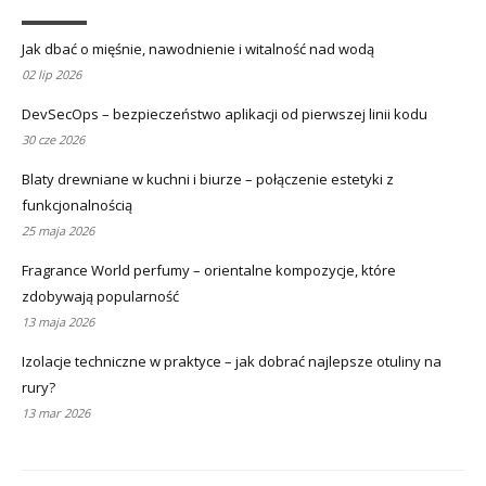
Jak dbać o mięśnie, nawodnienie i witalność nad wodą
02 lip 2026
DevSecOps – bezpieczeństwo aplikacji od pierwszej linii kodu
30 cze 2026
Blaty drewniane w kuchni i biurze – połączenie estetyki z
funkcjonalnością
25 maja 2026
Fragrance World perfumy – orientalne kompozycje, które
zdobywają popularność
13 maja 2026
Izolacje techniczne w praktyce – jak dobrać najlepsze otuliny na
rury?
13 mar 2026