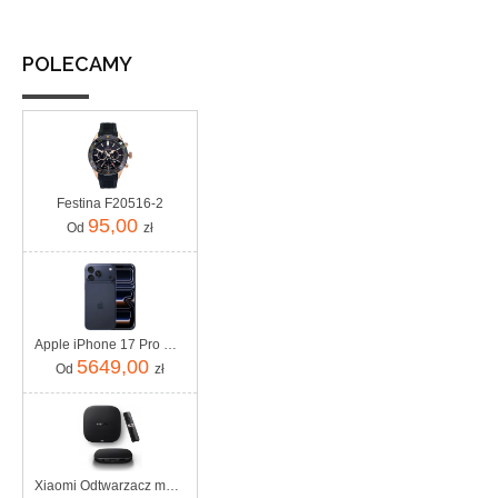
POLECAMY
Festina F20516-2
95,00
Od
zł
Apple iPhone 17 Pro Max 256GB Głębinowy błękit
5649,00
Od
zł
Xiaomi Odtwarzacz multimedialny Tv Box S 3 Generacji 4K 32GB WIFI6