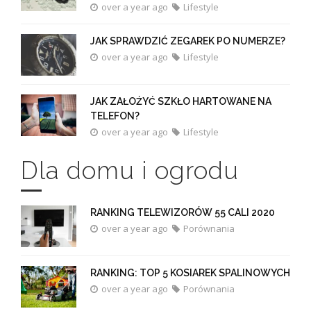
over a year ago
Lifestyle
JAK SPRAWDZIĆ ZEGAREK PO NUMERZE?
over a year ago
Lifestyle
JAK ZAŁOŻYĆ SZKŁO HARTOWANE NA
TELEFON?
over a year ago
Lifestyle
Dla domu i ogrodu
RANKING TELEWIZORÓW 55 CALI 2020
over a year ago
Porównania
RANKING: TOP 5 KOSIAREK SPALINOWYCH
over a year ago
Porównania