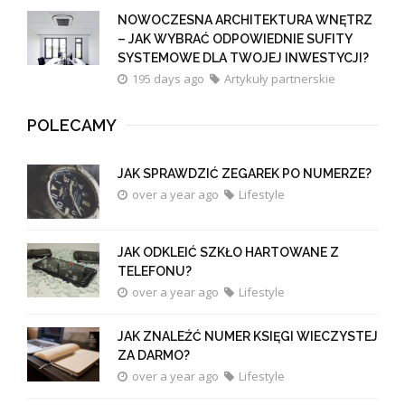
NOWOCZESNA ARCHITEKTURA WNĘTRZ
– JAK WYBRAĆ ODPOWIEDNIE SUFITY
SYSTEMOWE DLA TWOJEJ INWESTYCJI?
195 days ago
Artykuły partnerskie
POLECAMY
JAK SPRAWDZIĆ ZEGAREK PO NUMERZE?
over a year ago
Lifestyle
JAK ODKLEIĆ SZKŁO HARTOWANE Z
TELEFONU?
over a year ago
Lifestyle
JAK ZNALEŹĆ NUMER KSIĘGI WIECZYSTEJ
ZA DARMO?
over a year ago
Lifestyle