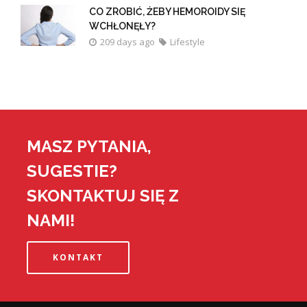
CO ZROBIĆ, ŻEBY HEMOROIDY SIĘ
WCHŁONĘŁY?
209 days ago
Lifestyle
MASZ PYTANIA,
SUGESTIE?
SKONTAKTUJ SIĘ Z
NAMI!
KONTAKT