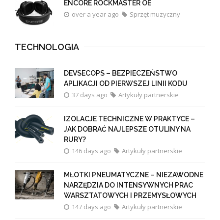
ENCORE ROCKMASTER OE
over a year ago
Sprzęt muzyczny
TECHNOLOGIA
DEVSECOPS – BEZPIECZEŃSTWO
APLIKACJI OD PIERWSZEJ LINII KODU
37 days ago
Artykuły partnerskie
IZOLACJE TECHNICZNE W PRAKTYCE –
JAK DOBRAĆ NAJLEPSZE OTULINY NA
RURY?
146 days ago
Artykuły partnerskie
MŁOTKI PNEUMATYCZNE – NIEZAWODNE
NARZĘDZIA DO INTENSYWNYCH PRAC
WARSZTATOWYCH I PRZEMYSŁOWYCH
147 days ago
Artykuły partnerskie