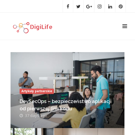
Artykuły partnerskie
DevSecOps – bezpieczeństwo aplikacji
od pierwszej linii kodu
37 days ago