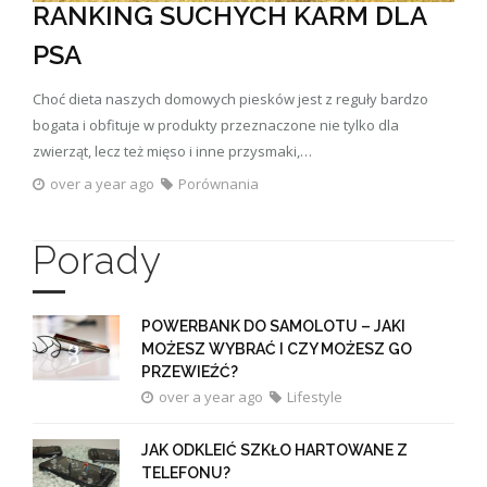
RANKING SUCHYCH KARM DLA
PSA
Choć dieta naszych domowych piesków jest z reguły bardzo
bogata i obfituje w produkty przeznaczone nie tylko dla
zwierząt, lecz też mięso i inne przysmaki,…
over a year ago
Porównania
Porady
POWERBANK DO SAMOLOTU – JAKI
MOŻESZ WYBRAĆ I CZY MOŻESZ GO
PRZEWIEŹĆ?
over a year ago
Lifestyle
JAK ODKLEIĆ SZKŁO HARTOWANE Z
TELEFONU?