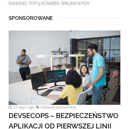
RANKING: TOP 5 KOSIAREK SPALINOWYCH
SPONSOROWANE
37 days ago
Artykuły partnerskie
DEVSECOPS – BEZPIECZEŃSTWO
APLIKACJI OD PIERWSZEJ LINII