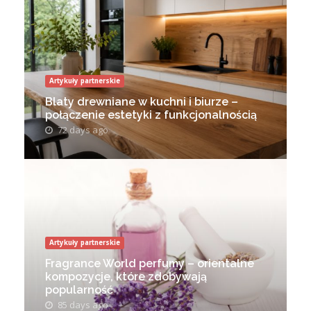
Artykuły partnerskie
Blaty drewniane w kuchni i biurze –
połączenie estetyki z funkcjonalnością
72 days ago
Artykuły partnerskie
Fragrance World perfumy – orientalne
kompozycje, które zdobywają
popularność
85 days ago