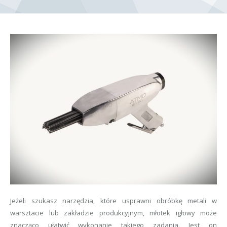
Jeżeli szukasz narzędzia, które usprawni obróbkę metali w
warsztacie lub zakładzie produkcyjnym, młotek igłowy może
znacząco ułatwić wykonanie takiego zadania. Jest on