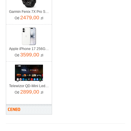
Garmin Fenix 7X Pro Sapphire Solar Carbon Gray DLC Titanium Z Czarnym Paskiem (010-02778-11)
2479,00
Od
zł
Apple iPhone 17 256GB Biały
3599,00
Od
zł
Telewizor QD-Mini Led TCL 65C69K 65 cali 4K UHD
2899,00
Od
zł