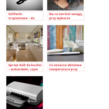
Szlifierki
Na co zwrócić uwagę,
trzpieniowe – do
przy wyborze
czego służą?
słuchawek? Poradnik
Sprzęt AGD do kuchni
Co oznacza obniżona
– wskazówki, czym
temperatura przy
kierować się przy
przeziębieniu?
wyborze