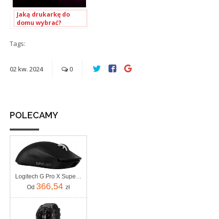
Jaką drukarkę do
domu wybrać?
Poradnik
Tags:
02
kw.
2024
0
POLECAMY
Logitech G Pro X Superlight 2 (910007554)
366,54
Od
zł