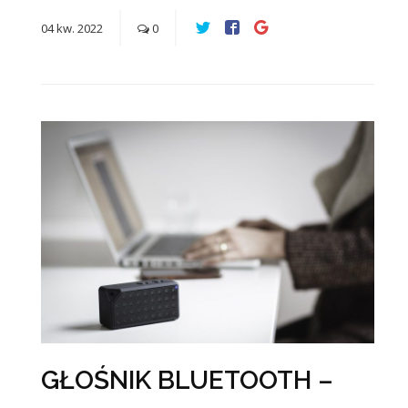
04
kw.
2022
0
GŁOŚNIK BLUETOOTH –