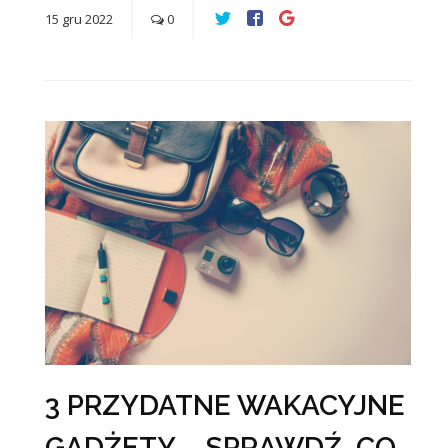
15
gru
2022
0
3 PRZYDATNE WAKACYJNE
GADŻETY – SPRAWDŹ, CO