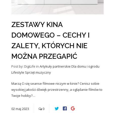
ZESTAWY KINA
DOMOWEGO – CECHY I
ZALETY, KTÓRYCH NIE
MOŻNA PRZEGAPIĆ
Post by: DigiLife
in
Artykuły partnerskie
Dla domu i ogrodu
Lifestyle
Sprzęt muzyczny
Marzą Ci się seanse filmowe niczym w kinie? Cenisz sobie
wysokiej jakości dźwięk przestrzenny, a oglądanie filmów to
Twoje hobby?…
02
maj
2023
0