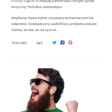
Post by: DigiLife
in
Artykuły partnerskie
Lifestyle
Sprzęt
muzyczny
Technika i automatyka
Amplituner bywa mylnie nazywany wzmacniaczem lub
odwrotnie. Doświadczony audiofil bez problemu wskaże
różnice, bo wie, że nie są to te…
10
lut
2023
0