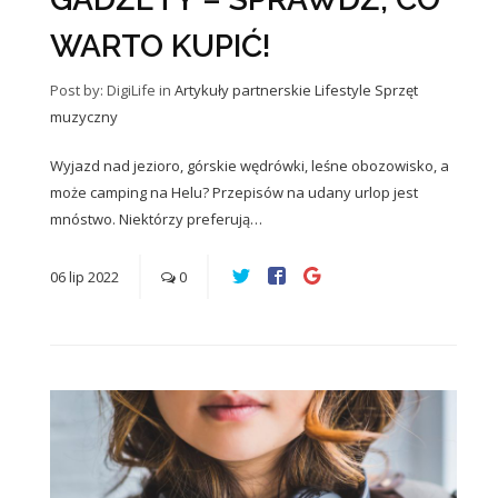
WARTO KUPIĆ!
Post by: DigiLife
in
Artykuły partnerskie
Lifestyle
Sprzęt
muzyczny
Wyjazd nad jezioro, górskie wędrówki, leśne obozowisko, a
może camping na Helu? Przepisów na udany urlop jest
mnóstwo. Niektórzy preferują…
06
lip
2022
0