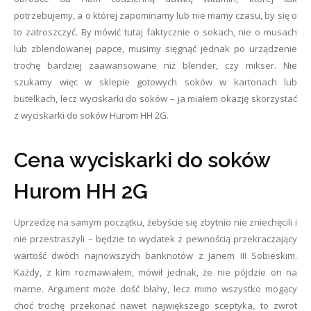
potrzebujemy, a o której zapominamy lub nie mamy czasu, by się o
to zatroszczyć. By mówić tutaj faktycznie o sokach, nie o musach
lub zblendowanej papce, musimy sięgnąć jednak po urządzenie
trochę bardziej zaawansowane niż blender, czy mikser. Nie
szukamy więc w sklepie gotowych soków w kartonach lub
butelkach, lecz wyciskarki do soków – ja miałem okazję skorzystać
z wyciskarki do soków Hurom HH 2G.
Cena wyciskarki do soków
Hurom HH 2G
Uprzedzę na samym początku, żebyście się zbytnio nie zniechęcili i
nie przestraszyli – będzie to wydatek z pewnością przekraczający
wartość dwóch najnowszych banknotów z Janem III Sobieskim.
Każdy, z kim rozmawiałem, mówił jednak, że nie pójdzie on na
marne. Argument może dość błahy, lecz mimo wszystko mogący
choć trochę przekonać nawet największego sceptyka, to zwrot