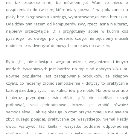
nie tak zupełnie inne, bo mówiłem już Wam co nieco o
urządzeniach do ćwiczeń, które miały pozwolić na pokazanie na
plaży bez skrępowania każdego, wypracowanego zimą brzuszka.
Odejdźmy tym razem od komputerów (Wy, rzecz jasna nie teraz,
najpierw przeczytajcie :D) i przygotujmy sobie w kuchni coś
pysznego i zdrowego, po zjedzeniu czego, nie będziemy musieli
nadmiernie nadwerężać domowych sprzętów do ćwiczeń.
Bycie „fit”, nie mówiąc o wegetarianizmie, weganizmie i innych
modach żywieniowych jest bardzo na topie od dobrych kilku lat.
Równie popularne jest zastępowanie produktów ze sklepów
czymś, co możemy zrobić samodzielnie – dotyczy to praktycznie
każdej dziedziny życia – od kulinariów, po meble. Na pewno znacie
i nieraz przynajmniej widzieliście, jeśli nie mieliście okazji
próbować, soki jednodniowe. Można je zrobić również
samodzielnie i, jak się okazuje (o czym przynajmniej ja nie miałem
zbyt dużego pojęcia), praktycznie ze wszystkiego. Niemal każdy
owoc, warzywo, liść, kiełki – wszystko poddane odpowiedniej
obróbce da nam codzienną dawkę witamin, której tak