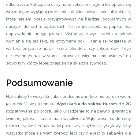
odkurzacza. Patrząc na otrzymane soki, nie mogłem też oprzeć się
wrażeniu, że wyglądają one lepiej niż jakiekolwiek soki lub koktajle,
które miałem okazję przygotowywać na bardziej popularnych w
naszych domach urządzeniach. To nie jest szpitalna papka, lecz
naprawdę nic innego, jak sok. Wśród zalet wyciskarek do soków
wymienia się też fakt, że otrzymane soki i dania są bogatsze w
wartości odżywcze niż z miksera, blendera, czy sokowirówki. Tego
nie jestem jednak w stanie sprawdzić, więc musimy uwierzyć na
słowo tym, którzy lepiej znają się na składzie żywności.
Podsumowanie
Należałoby to wszystko jakoś podsumować, lecz nie bardzo wiem,
jak odnieść się do tematu.
Wyciskarka do soków Hurom HH 2G
rozpatrywana po prostu jako urządzenie to na pewno gwarancja
świetnej jakości – tu nie mam wątpliwości. Wątpliwości, co do ceny
takich urządzeń jednak nadal pozostały mi gdzieś z tyłu głowy. Niby
wszystko może się Wam zwrócić, lecz czy nie jest to zabawka dla