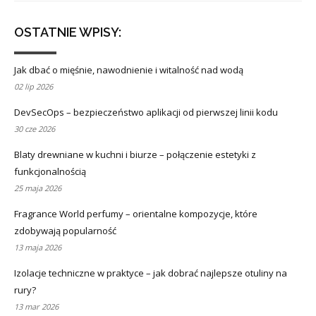
OSTATNIE WPISY:
Jak dbać o mięśnie, nawodnienie i witalność nad wodą
02 lip 2026
DevSecOps – bezpieczeństwo aplikacji od pierwszej linii kodu
30 cze 2026
Blaty drewniane w kuchni i biurze – połączenie estetyki z
funkcjonalnością
25 maja 2026
Fragrance World perfumy – orientalne kompozycje, które
zdobywają popularność
13 maja 2026
Izolacje techniczne w praktyce – jak dobrać najlepsze otuliny na
rury?
13 mar 2026