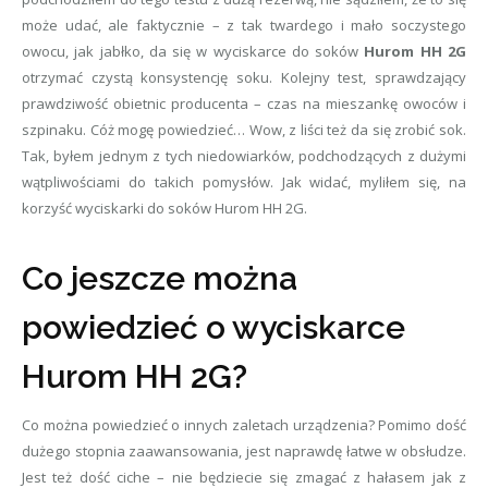
może udać, ale faktycznie – z tak twardego i mało soczystego
owocu, jak jabłko, da się w wyciskarce do soków
Hurom HH 2G
otrzymać czystą konsystencję soku. Kolejny test, sprawdzający
prawdziwość obietnic producenta – czas na mieszankę owoców i
szpinaku. Cóż mogę powiedzieć… Wow, z liści też da się zrobić sok.
Tak, byłem jednym z tych niedowiarków, podchodzących z dużymi
wątpliwościami do takich pomysłów. Jak widać, myliłem się, na
korzyść wyciskarki do soków Hurom HH 2G.
Co jeszcze można
powiedzieć o wyciskarce
Hurom HH 2G?
Co można powiedzieć o innych zaletach urządzenia? Pomimo dość
dużego stopnia zaawansowania, jest naprawdę łatwe w obsłudze.
Jest też dość ciche – nie będziecie się zmagać z hałasem jak z