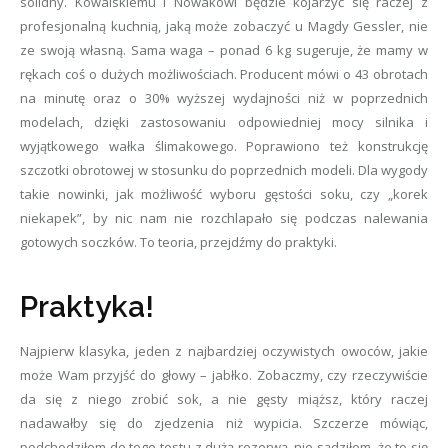
solidny. Kowalskiemu i Nowakowi będzie kojarzyć się raczej z
profesjonalną kuchnią, jaką może zobaczyć u Magdy Gessler, nie
ze swoją własną. Sama waga – ponad 6 kg sugeruje, że mamy w
rękach coś o dużych możliwościach. Producent mówi o 43 obrotach
na minutę oraz o 30% wyższej wydajności niż w poprzednich
modelach, dzięki zastosowaniu odpowiedniej mocy silnika i
wyjątkowego wałka ślimakowego. Poprawiono też konstrukcję
szczotki obrotowej w stosunku do poprzednich modeli. Dla wygody
takie nowinki, jak możliwość wyboru gęstości soku, czy „korek
niekapek”, by nic nam nie rozchlapało się podczas nalewania
gotowych soczków. To teoria, przejdźmy do praktyki.
Praktyka!
Najpierw klasyka, jeden z najbardziej oczywistych owoców, jakie
może Wam przyjść do głowy – jabłko. Zobaczmy, czy rzeczywiście
da się z niego zrobić sok, a nie gęsty miąższ, który raczej
nadawałby się do zjedzenia niż wypicia. Szczerze mówiąc,
podchodziłem do tego testu z dużą rezerwą, nie sądziłem, że to się