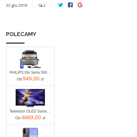
22
gru
2019
2
POLECAMY
PHILIPS Ovi Seria 5000 Ultra Megabasket NA565/02
949,00
Od
zł
Telewizor OLED Samsung QE65S90FATXXH 65 cali 4K UHD
4869,00
Od
zł