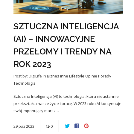
SZTUCZNA INTELIGENCJA
(AI) – INNOWACYJNE
PRZEŁOMY I TRENDY NA
ROK 2023
Post by: DigiLife
in
Biznes
inne
Lifestyle
Opinie
Porady
Technologia
Sztuczna Inteligencja (AI) to technologia, która nieustannie
przekształca nasze życie i pracę. W 2023 roku AI kontynuuje
swój imponujący marsz…
29
paź
2023
0