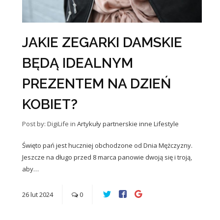
JAKIE ZEGARKI DAMSKIE
BĘDĄ IDEALNYM
PREZENTEM NA DZIEŃ
KOBIET?
Post by: DigiLife
in
Artykuły partnerskie
inne
Lifestyle
Święto pań jest huczniej obchodzone od Dnia Mężczyzny.
Jeszcze na długo przed 8 marca panowie dwoją się i troją,
aby…
26
lut
2024
0