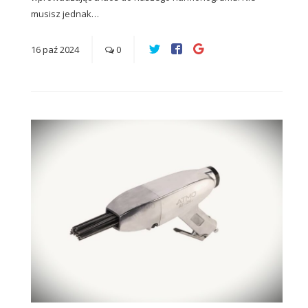
musisz jednak…
16
paź
2024
0