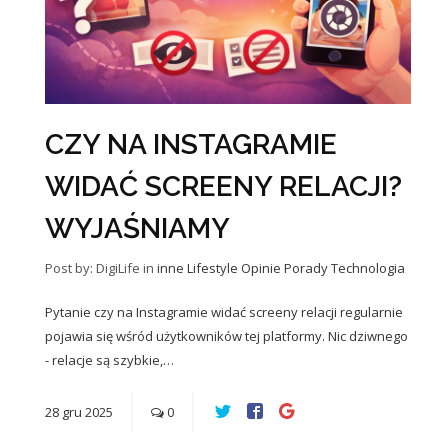
CZY NA INSTAGRAMIE
WIDAĆ SCREENY RELACJI?
WYJAŚNIAMY
Post by: DigiLife
in
inne
Lifestyle
Opinie
Porady
Technologia
Pytanie czy na Instagramie widać screeny relacji regularnie
pojawia się wśród użytkowników tej platformy. Nic dziwnego
- relacje są szybkie,…
28
gru
2025
0