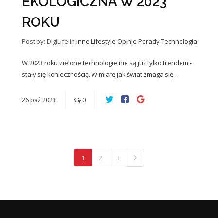
EKOLOGICZNA W 2023
ROKU
Post by: DigiLife
in
inne
Lifestyle
Opinie
Porady
Technologia
W 2023 roku zielone technologie nie są już tylko trendem -
stały się koniecznością. W miarę jak świat zmaga się…
26
paź
2023
0
1
2
3