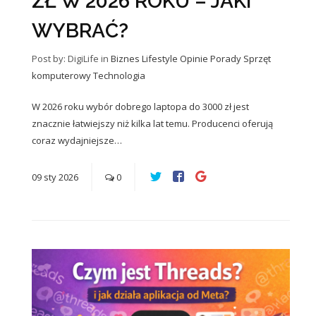
ZŁ W 2026 ROKU – JAKI
WYBRAĆ?
Post by: DigiLife
in
Biznes
Lifestyle
Opinie
Porady
Sprzęt
komputerowy
Technologia
W 2026 roku wybór dobrego laptopa do 3000 zł jest
znacznie łatwiejszy niż kilka lat temu. Producenci oferują
coraz wydajniejsze…
09
sty
2026
0