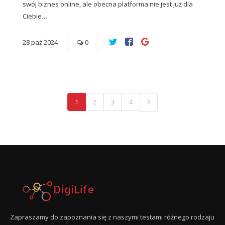
swój biznes online, ale obecna platforma nie jest już dla
Ciebie…
28
paź
2024
0
1
2
3
4
Zapraszamy do zapoznania się z naszymi testami różnego rodzaju