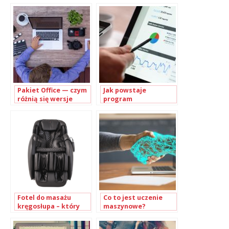
Pakiet Office — czym
Jak powstaje
różnią się wersje
program
oprogramowania?
lojalnościowy?
Fotel do masażu
Co to jest uczenie
kręgosłupa – który
maszynowe?
wybrać?