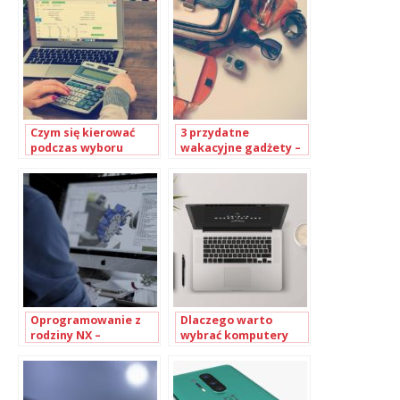
Czym się kierować
3 przydatne
podczas wyboru
wakacyjne gadżety –
programu
sprawdź, co warto
księgowego?
kupić!
Oprogramowanie z
Dlaczego warto
rodziny NX –
wybrać komputery
specjalistyczne
poleasingowe?
rozwiązania od
CAMdivision