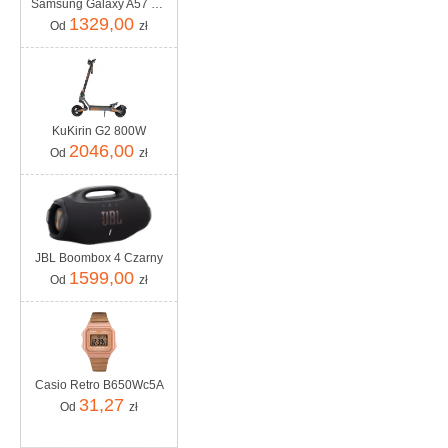
Samsung Galaxy A57 5G 8/128GB Szary
1329,00
Od
zł
KuKirin G2 800W
2046,00
Od
zł
JBL Boombox 4 Czarny
1599,00
Od
zł
Casio Retro B650Wc5A
31,27
Od
zł