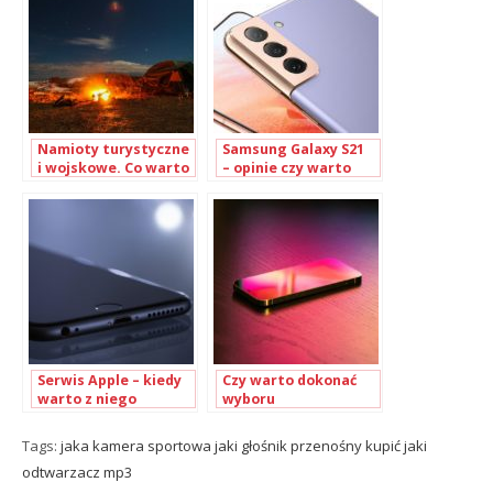
Namioty turystyczne
Samsung Galaxy S21
i wojskowe. Co warto
– opinie czy warto
o nich wiedzieć przed
zakupem?
Serwis Apple – kiedy
Czy warto dokonać
warto z niego
wyboru
skorzystać?
autoryzowanego
serwisu Apple?
Tags:
jaka kamera sportowa
jaki głośnik przenośny kupić
jaki
odtwarzacz mp3