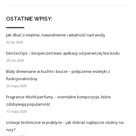
OSTATNIE WPISY:
Jak dbać o mięśnie, nawodnienie i witalność nad wodą
02 lip 2026
DevSecOps – bezpieczeństwo aplikacji od pierwszej linii kodu
30 cze 2026
Blaty drewniane w kuchni i biurze – połączenie estetyki z
funkcjonalnością
25 maja 2026
Fragrance World perfumy – orientalne kompozycje, które
zdobywają popularność
13 maja 2026
Izolacje techniczne w praktyce – jak dobrać najlepsze otuliny na
rury?