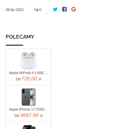
06
lip
2022
0
POLECAMY
Apple AirPods 4 z ANC (MXP93ZMA)
728,00
Od
zł
Apple iPhone 17 256GB Czarny
3697,99
Od
zł