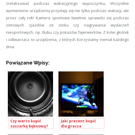
zrelaksować podczas wakacyjnego wypoczynku. Wszystkie
wymienione urządzenia przydają się nie tylko podczas wakacji, ale
przez cały rok! Kamera sportowa świetnie sprawdzi się podczas
zimowych zjazdów ze stoku czy nagrywania wydarzeń
niesportowych, np. ślubu czy pokazów fajerwerków. Z kolei głośnik
i odtwarzacz to urządzenia, z których korzystamy niemal każdego
dnia.
Powiązane Wpisy:
Czy warto kupić
Jaki prezent kupić
suszarkę bębnową?
dla gracza
komputerowego?