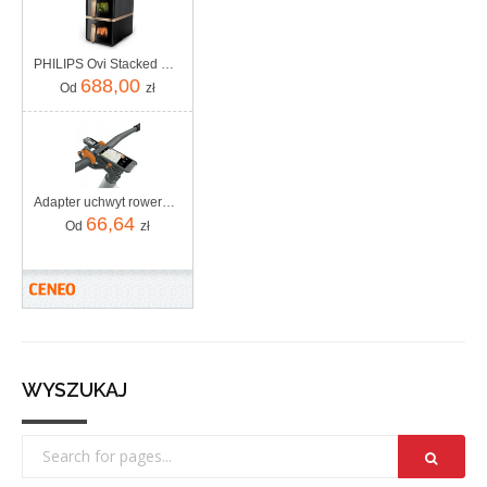
PHILIPS Ovi Stacked Dual Basket NA462/70
688,00
Od
zł
Adapter uchwyt rowerowy Compit E-spacer do rowerów E-bike Compit/e
66,64
Od
zł
WYSZUKAJ