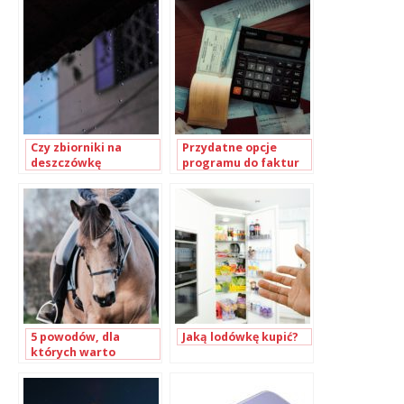
Czy zbiorniki na
Przydatne opcje
deszczówkę
programu do faktur
naprawdę są takie
przydatne?
5 powodów, dla
Jaką lodówkę kupić?
których warto
zacząć jeździć konno