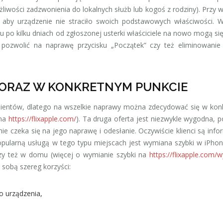
ożliwości zadzwonienia do lokalnych służb lub kogoś z rodziny). Przy 
tak aby urządzenie nie straciło swoich podstawowych właściwości. 
u po kilku dniach od zgłoszonej usterki właściciele na nowo mogą się
ozwolić na naprawę przycisku „Początek” czy też eliminowanie 
 ORAZ W KONKRETNYM PUNKCIE
 klientów, dlatego na wszelkie naprawy można zdecydować się w ko
 na
https://flixapple.com/
). Ta druga oferta jest niezwykle wygodna, 
ie czeka się na jego naprawę i odesłanie. Oczywiście klienci są inf
 Popularną usługą w tego typu miejscach jest wymiana szybki w iPhon
czy też w domu (więcej o wymianie szybki na
https://flixapple.com/
a sobą szereg korzyści:
 urządzenia,