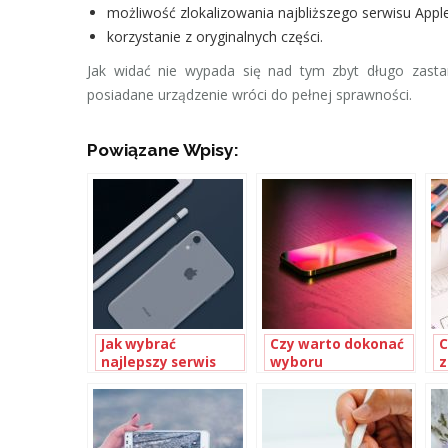
możliwość zlokalizowania najbliższego serwisu Appl
korzystanie z oryginalnych części.
Jak widać nie wypada się nad tym zbyt długo zasta
posiadane urządzenie wróci do pełnej sprawności.
Powiązane Wpisy:
Jak wybrać
Czy warto dokonać
C
najlepszy serwis
wyboru
z
Apple?
autoryzowanego
serwisu Apple?