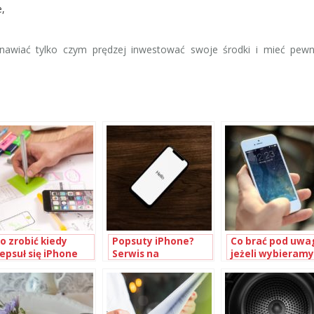
e,
nawiać tylko czym prędzej inwestować swoje środki i mieć pewn
o zrobić kiedy
Popsuty iPhone?
Co brać pod uwa
epsuł się iPhone
Serwis na
jeżeli wybieramy
wyciągnięcie ręki
serwis iPhone?