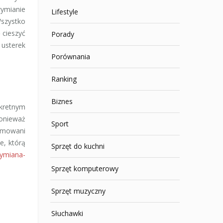
wymianie
Lifestyle
Wszystko
 cieszyć
Porady
usterek
Porównania
Ranking
Biznes
nkretnym
ponieważ
Sport
ormowani
e, którą
Sprzęt do kuchni
wymiana-
Sprzęt komputerowy
Sprzęt muzyczny
Słuchawki