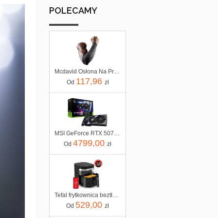
POLECAMY
Mcdavid Osłona Na Przedramię Hexpad 651, Czarny
117,96
Od
zł
MSI GeForce RTX 5070 Ti Gaming Trio OC 16GB (V531240R)
4799,00
Od
zł
Tefal frytkownica beztłuszczowa Air Fryer EY8328 Easy Fry Infrared 7L
529,00
Od
zł