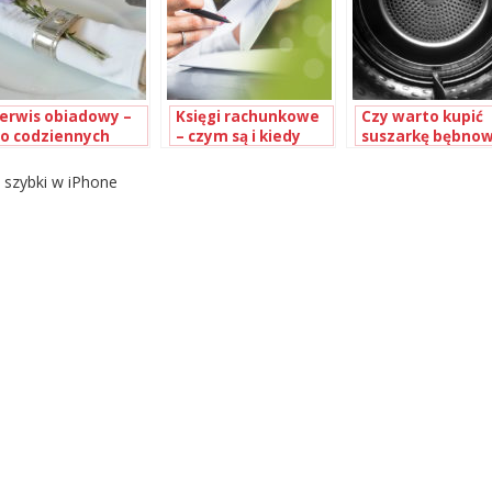
erwis obiadowy –
Księgi rachunkowe
Czy warto kupić
o codziennych
– czym są i kiedy
suszarkę bębno
osiłków i na
należy je
ażne okazje
prowadzić?
szybki w iPhone