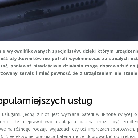
ie wykwalifikowanych specjalistów, dzięki którym urządzeni
ość użytkowników nie potrafi wyeliminować zaistniałych us
rać, ponieważ niewłaściwie działania mogą doprowadzić do 
owany serwis i mieć pewność, że z urządzeniem nie stanie 
opularniejszych usług
usługami. Jedną z nich jest wymiana baterii w iPhone (więcej o
domo, że nieprawidłowo działająca bateria może być źródłe
liwe na różnego rodzaju wyjazdach czy też imprezach sportowych,
tra). Nieefektywnie pracująca bateria może doprowadzić do niebezp