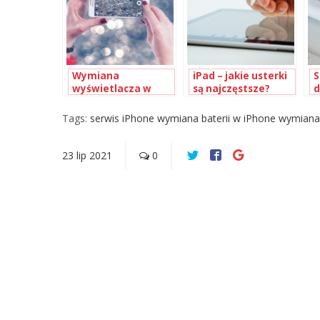
Wymiana
iPad – jakie usterki
S
wyświetlacza w
są najczęstsze?
d
smartfonach
p
w
Tags:
serwis iPhone
wymiana baterii w iPhone
wymiana 
23
lip
2021
0