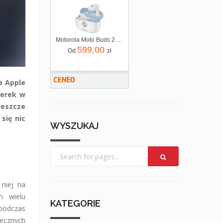
Motorola Moto Buds 2 Plus Anc Biały
599,00
Od
zł
a Apple
terek w
jeszcze
się nic
WYSZUKAJ
 niej na
m wielu
KATEGORIE
 podczas
iecznych