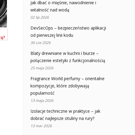
Jak dbać o mięśnie, nawodnienie i
witalność nad wodą
02 lip 2026
DevSecOps – bezpieczeństwo aplikacji
od pierwszej linii kodu
wą?
30 cze 2026
Blaty drewniane w kuchni i biurze –
połączenie estetyki z funkcjonalnością
25 maja 2026
Fragrance World perfumy – orientalne
kompozycje, które zdobywają
popularność
13 maja 2026
Izolacje techniczne w praktyce – jak
dobrać najlepsze otuliny na rury?
13 mar 2026