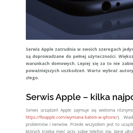
Serwis Apple zatrudnia w swoich szeregach jedyn
są doprowadzane do pełnej użyteczności. Większ
warunkach domowych. Lepiej się za to nie zabie
poważniejszych uszkodzeń. Warto wybrać autoryz
złego.
Serwis Apple – kilka najp
Serwis urządzeń Apple zajmuje się wieloma różnymi 
https://flixapple.com/wymiana-baterii-w-iphone/
). Wia
problemów i nerwów. Przede wszystkim jest to uciąż
których trzeba mieć przy sobie telefon (np. biegi ul