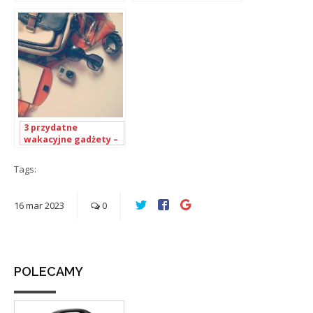
program, na który
lojalnościowy?
warto postawić
3 przydatne
wakacyjne gadżety –
sprawdź, co warto
kupić!
Tags:
16
mar
2023
0
POLECAMY