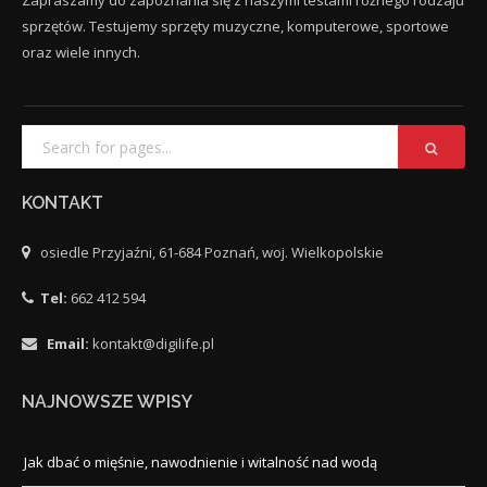
Zapraszamy do zapoznania się z naszymi testami różnego rodzaju
sprzętów. Testujemy sprzęty muzyczne, komputerowe, sportowe
oraz wiele innych.
KONTAKT
osiedle Przyjaźni, 61-684 Poznań, woj. Wielkopolskie
Tel:
662 412 594
Email:
kontakt@digilife.pl
NAJNOWSZE WPISY
Jak dbać o mięśnie, nawodnienie i witalność nad wodą