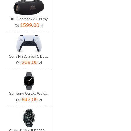
JBL Boombox 4 Czarny
1599,00
Od
zł
Sony PlayStation 5 DualSense Biały
269,00
Od
zł
Samsung Galaxy Watch8 SM‑L330ND 44mm Grafitowy
942,09
Od
zł
Casio Edifice EFV-550P-1AVUEF