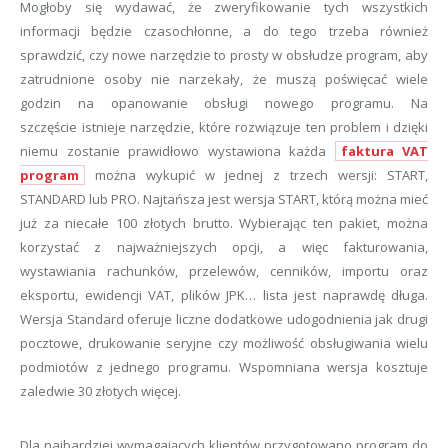
Mogłoby się wydawać, że zweryfikowanie tych wszystkich
informacji będzie czasochłonne, a do tego trzeba również
sprawdzić, czy nowe narzędzie to prosty w obsłudze program, aby
zatrudnione osoby nie narzekały, że muszą poświęcać wiele
godzin na opanowanie obsługi nowego programu. Na
szczęście istnieje narzędzie, które rozwiązuje ten problem i dzięki
niemu zostanie prawidłowo wystawiona każda
faktura VAT
program
można wykupić w jednej z trzech wersji: START,
STANDARD lub PRO. Najtańsza jest wersja START, którą można mieć
już za niecałe 100 złotych brutto. Wybierając ten pakiet, można
korzystać z najważniejszych opcji, a więc fakturowania,
wystawiania rachunków, przelewów, cenników, importu oraz
eksportu, ewidencji VAT, plików JPK… lista jest naprawdę długa.
Wersja Standard oferuje liczne dodatkowe udogodnienia jak drugi
pocztowe, drukowanie seryjne czy możliwość obsługiwania wielu
podmiotów z jednego programu. Wspomniana wersja kosztuje
zaledwie 30 złotych więcej.
Dla najbardziej wymagających klientów przygotowano program do