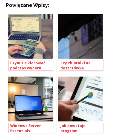
Powiązane Wpisy:
Czym się kierować
Czy zbiorniki na
podczas wyboru
deszczówkę
programu
naprawdę są takie
księgowego?
przydatne?
Windows Server
Jak powstaje
Essentials –
program