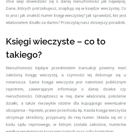
chce więc dowiedzieć się o danej nieruchomości jak najwięcej.
Dane, których potrzebujesz, znajdują się w księdze wieczystej. Co
to jest i jak znaleźć numer księgi wieczystej? Jak sprawdzić, kto jest
właścicielem działki za darmo? Przeczytaj nasz dzisiejszy poradnik.
Księgi wieczyste – co to
takiego?
Nieruchomości będące przedmiotem transakcji powinny mieć
założoną księgę wieczystą, a czynności tej dokonuje się u
notariusza. Sama księga wieczysta jest natomiast publicznym
rejestrem, zawierającym informacje o danej działce czy
nieruchomości. Odnajdziesz w niej dane właściciela, położenie
działki, a także niezwykle istotne dla kupującego ewentualne
obciążenia – hipoteki, prawo przechodu itp. Każda księga wieczysta
otrzymuje określony, przypisany do niej numer. Składa się on z
kodu sądu rejonowego, w którym została założona, numerów
według repetytorium ksiąg wieczystych oraz cyfry kontrolnej.