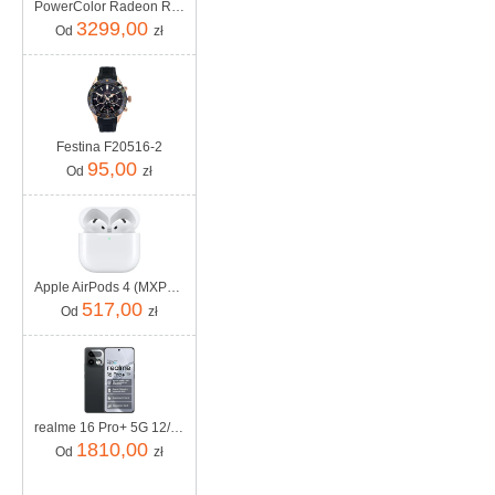
PowerColor Radeon RX 9070 XT Hellhound 16GB GDDR6 (GRATIPPWC115)
3299,00
Od
zł
Festina F20516-2
95,00
Od
zł
Apple AirPods 4 (MXP63ZM/A)
517,00
Od
zł
realme 16 Pro+ 5G 12/512GB Szary
1810,00
Od
zł