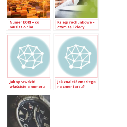
Numer EORI – co
Księgi rachunkowe –
musisz o nim
czym są i kiedy
wiedzieć?
należy je prowadzić?
Jak sprawdzić
Jak znaleźć zmarłego
właściciela numeru
na cmentarzu?
telefonu za darmo?