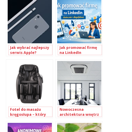
korzystać?
Jak wybrać najlepszy
Jak promować firmę
serwis Apple?
na LinkedIn
skutecznie i
długofalowo
Fotel do masażu
Nowoczesna
kręgosłupa – który
architektura wnętrz
wybrać?
– jak wybrać
odpowiednie sufity
systemowe dla