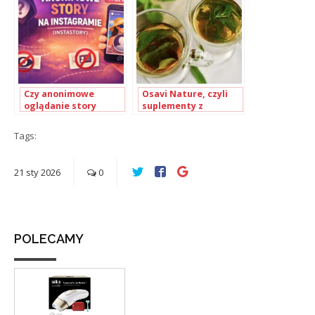
Twojej inwestycji?
Czy anonimowe
Osavi Nature, czyli
oglądanie story
suplementy z
(instastory) na
surowców roślinnych
Instagramie jest
Tags:
możliwe?
21
sty
2026
0
POLECAMY