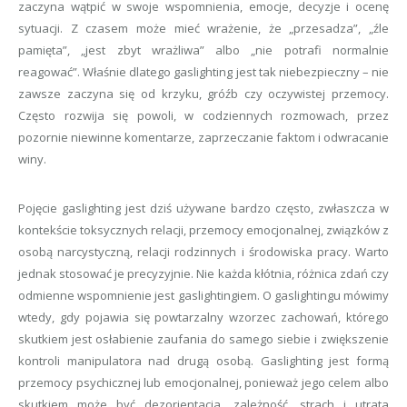
zaczyna wątpić w swoje wspomnienia, emocje, decyzje i ocenę
sytuacji. Z czasem może mieć wrażenie, że „przesadza”, „źle
pamięta”, „jest zbyt wrażliwa” albo „nie potrafi normalnie
reagować”. Właśnie dlatego gaslighting jest tak niebezpieczny – nie
zawsze zaczyna się od krzyku, gróźb czy oczywistej przemocy.
Często rozwija się powoli, w codziennych rozmowach, przez
pozornie niewinne komentarze, zaprzeczanie faktom i odwracanie
winy.
Pojęcie gaslighting jest dziś używane bardzo często, zwłaszcza w
kontekście toksycznych relacji, przemocy emocjonalnej, związków z
osobą narcystyczną, relacji rodzinnych i środowiska pracy. Warto
jednak stosować je precyzyjnie. Nie każda kłótnia, różnica zdań czy
odmienne wspomnienie jest gaslightingiem. O gaslightingu mówimy
wtedy, gdy pojawia się powtarzalny wzorzec zachowań, którego
skutkiem jest osłabienie zaufania do samego siebie i zwiększenie
kontroli manipulatora nad drugą osobą. Gaslighting jest formą
przemocy psychicznej lub emocjonalnej, ponieważ jego celem albo
skutkiem może być dezorientacja, zależność, strach i utrata