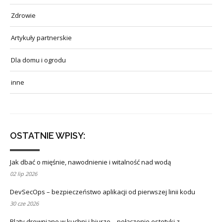
Zdrowie
Artykuły partnerskie
Dla domu i ogrodu
inne
OSTATNIE WPISY:
Jak dbać o mięśnie, nawodnienie i witalność nad wodą
02 lip 2026
DevSecOps – bezpieczeństwo aplikacji od pierwszej linii kodu
30 cze 2026
Blaty drewniane w kuchni i biurze – połączenie estetyki z