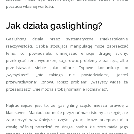
poczucia własnej wartości.
Jak działa gaslighting?
Gaslighting działa przez systematyczne zniekształcanie
rzeczywistości. Osoba stosująca manipulację może zaprzeczać
temu, co powiedziała, umniejszać emocje drugiej strony,
przekręcać sens wydarzeń, sugerować problemy z pamięcią albo
przedstawiać siebie jako ofiarę. Typowe komunikaty to:
„wymyślasz”, „nic takiego nie powiedziałem”, „jesteś
przewrażliwiona”, „znowu robisz problem”, „wszyscy widzą, że
przesadzasz”, „nie można z tobą normalnie rozmawiać”.
Najtrudniejsze jest to, że gaslighting często miesza prawdę z
kłamstwem. Manipulator może przyznać mało istotny szczegół, ale
zaprzeczyć najważniejszej części sytuacji. Może przepraszać, a
chwilę później twierdzić, że druga osoba źle zrozumiała jego
intencje. Może zachowywać się inaczej publicznie niż prywatnie,