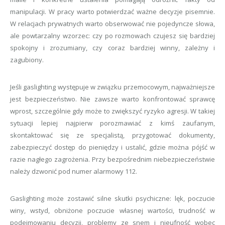
manipulacji. W pracy warto potwierdzać ważne decyzje pisemnie.
W relacjach prywatnych warto obserwować nie pojedyncze słowa,
ale powtarzalny wzorzec: czy po rozmowach czujesz się bardziej
spokojny i zrozumiany, czy coraz bardziej winny, zależny i
zagubiony.
Jeśli gaslighting występuje w związku przemocowym, najważniejsze
jest bezpieczeństwo. Nie zawsze warto konfrontować sprawcę
wprost, szczególnie gdy może to zwiększyć ryzyko agresji. W takiej
sytuacji lepiej najpierw porozmawiać z kimś zaufanym,
skontaktować się ze specjalistą, przygotować dokumenty,
zabezpieczyć dostęp do pieniędzy i ustalić, gdzie można pójść w
razie nagłego zagrożenia. Przy bezpośrednim niebezpieczeństwie
należy dzwonić pod numer alarmowy 112.
Gaslighting może zostawić silne skutki psychiczne: lęk, poczucie
winy, wstyd, obniżone poczucie własnej wartości, trudność w
podejmowaniu decyzji, problemy ze snem i nieufność wobec