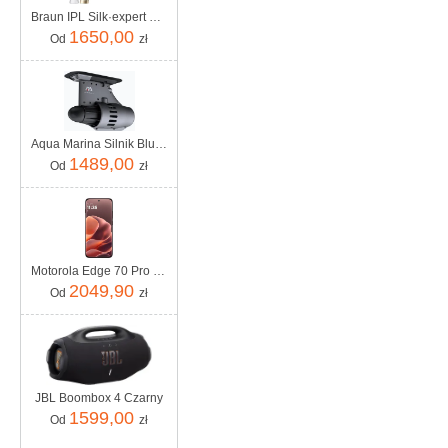
Braun IPL Silk·expert Pro 5 PL5221
1650,00
Od
zł
Aqua Marina Silnik Bluedrive S Power Fin
1489,00
Od
zł
Motorola Edge 70 Pro 8/256GB Bordowy
2049,90
Od
zł
JBL Boombox 4 Czarny
1599,00
Od
zł