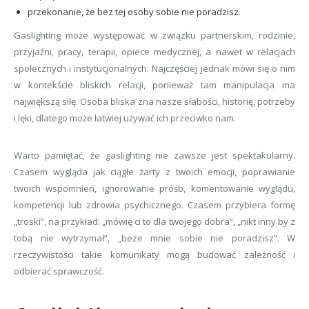
przekonanie, że bez tej osoby sobie nie poradzisz.
Gaslighting może występować w związku partnerskim, rodzinie,
przyjaźni, pracy, terapii, opiece medycznej, a nawet w relacjach
społecznych i instytucjonalnych. Najczęściej jednak mówi się o nim
w kontekście bliskich relacji, ponieważ tam manipulacja ma
największą siłę. Osoba bliska zna nasze słabości, historię, potrzeby
i lęki, dlatego może łatwiej używać ich przeciwko nam.
Warto pamiętać, że gaslighting nie zawsze jest spektakularny.
Czasem wygląda jak ciągłe żarty z twoich emocji, poprawianie
twoich wspomnień, ignorowanie próśb, komentowanie wyglądu,
kompetencji lub zdrowia psychicznego. Czasem przybiera formę
„troski”, na przykład: „mówię ci to dla twojego dobra”, „nikt inny by z
tobą nie wytrzymał”, „beze mnie sobie nie poradzisz”. W
rzeczywistości takie komunikaty mogą budować zależność i
odbierać sprawczość.