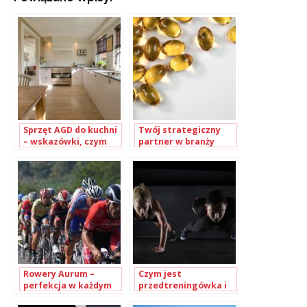
Sprzęt AGD do kuchni
Twój strategiczny
– wskazówki, czym
partner w branży
kierować się przy
suplementów –
wyborze
dlaczego warto
postawić na
współpracę z Olivit?
Rowery Aurum –
Czym jest
perfekcja w każdym
przedtreningówka i
detalu
kto powinien z niej