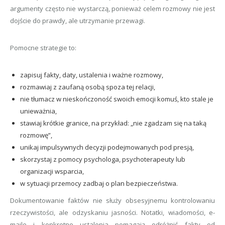
argumenty często nie wystarczą, ponieważ celem rozmowy nie jest
dojście do prawdy, ale utrzymanie przewagi.
Pomocne strategie to:
zapisuj fakty, daty, ustalenia i ważne rozmowy,
rozmawiaj z zaufaną osobą spoza tej relacji,
nie tłumacz w nieskończoność swoich emocji komuś, kto stale je
unieważnia,
stawiaj krótkie granice, na przykład: „nie zgadzam się na taką
rozmowę”,
unikaj impulsywnych decyzji podejmowanych pod presją,
skorzystaj z pomocy psychologa, psychoterapeuty lub
organizacji wsparcia,
w sytuacji przemocy zadbaj o plan bezpieczeństwa.
Dokumentowanie faktów nie służy obsesyjnemu kontrolowaniu
rzeczywistości, ale odzyskaniu jasności. Notatki, wiadomości, e-
maile i konkretne ustalenia pomagają odróżnić fakty od