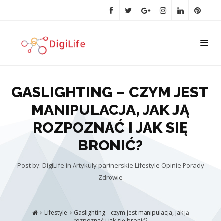
GASLIGHTING – CZYM JEST
MANIPULACJA, JAK JĄ
ROZPOZNAĆ I JAK SIĘ
BRONIĆ?
Post by: DigiLife
in
Artykuły partnerskie
Lifestyle
Opinie
Porady
Zdrowie
Lifestyle
Gaslighting – czym jest manipulacja, jak ją
rozpoznać i jak się bronić?