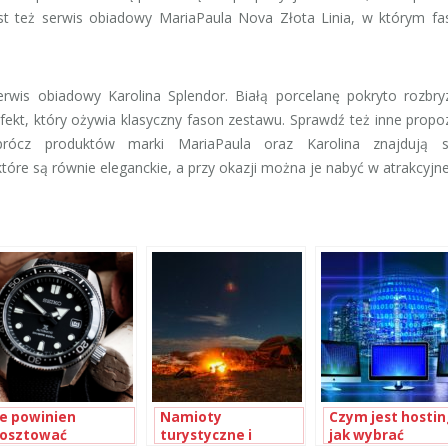
st też serwis obiadowy MariaPaula Nova Złota Linia, w którym fa
erwis obiadowy Karolina Splendor. Białą porcelanę pokryto rozbr
efekt, który ożywia klasyczny fason zestawu. Sprawdź też inne propo
Oprócz produktów marki MariaPaula oraz Karolina znajdują 
óre są równie eleganckie, a przy okazji można je nabyć w atrakcyjne
le powinien
Namioty
Czym jest hosting
osztować
turystyczne i
jak wybrać