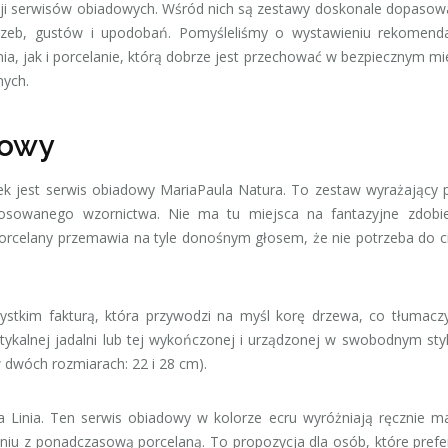
ycji serwisów obiadowych. Wśród nich są zestawy doskonale dopaso
rzeb, gustów i upodobań. Pomyśleliśmy o wystawieniu rekomenda
a, jak i porcelanie, którą dobrze jest przechować w bezpiecznym mi
nych.
dowy
k jest serwis obiadowy MariaPaula Natura. To zestaw wyrażający 
stosowanego wzornictwa. Nie ma tu miejsca na fantazyjne zdobie
orcelany przemawia na tyle donośnym głosem, że nie potrzeba do c
ystkim fakturą, która przywodzi na myśl korę drzewa, co tłumac
stykalnej jadalni lub tej wykończonej i urządzonej w swobodnym sty
(w dwóch rozmiarach: 22 i 28 cm).
 Linia. Ten serwis obiadowy w kolorze ecru wyróżniają ręcznie 
niu z ponadczasową porcelaną. To propozycja dla osób, które prefer