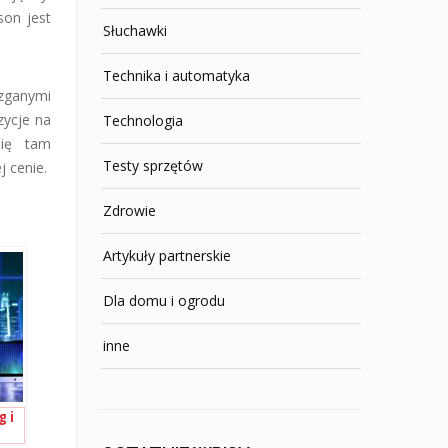
son jest
Słuchawki
Technika i automatyka
yzganymi
zycje na
Technologia
się tam
Testy sprzętów
j cenie.
Zdrowie
Artykuły partnerskie
Dla domu i ogrodu
inne
 i