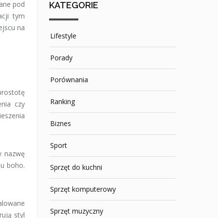
wane pod
KATEGORIE
cji tym
ejscu na
Lifestyle
Porady
Porównania
prostotę
Ranking
nia czy
ieszenia
Biznes
Sport
zy nazwę
lu boho.
Sprzęt do kuchni
Sprzęt komputerowy
malowane
Sprzęt muzyczny
ują styl