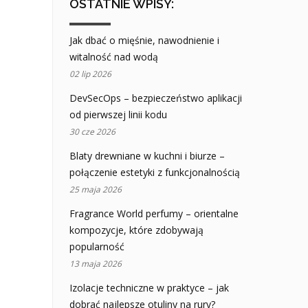
OSTATNIE WPISY:
Jak dbać o mięśnie, nawodnienie i
witalność nad wodą
02 lip 2026
DevSecOps – bezpieczeństwo aplikacji
od pierwszej linii kodu
30 cze 2026
Blaty drewniane w kuchni i biurze –
połączenie estetyki z funkcjonalnością
25 maja 2026
Fragrance World perfumy – orientalne
kompozycje, które zdobywają
popularność
13 maja 2026
Izolacje techniczne w praktyce – jak
dobrać najlepsze otuliny na rury?