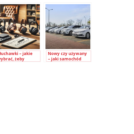
egarek?
wojskowe. Co
najlepszy?
warto o nich
wiedzieć przed
zakupem?
łuchawki – jakie
Nowy czy używany
ybrać, żeby
– jaki samochód
ieszyć się wygodą i
wybrać?
oskonałą jakością
źwięku?