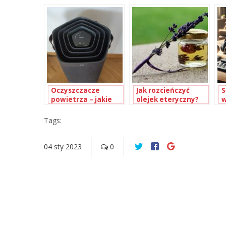
porównanie
wiedzieć?
z
najważniejszych
funkcji
Oczyszczacze
Jak rozcieńczyć
S
powietrza – jakie
olejek eteryczny?
w
są ich rodzaje i jak
c
działają?
d
Tags:
d
04
sty
2023
0