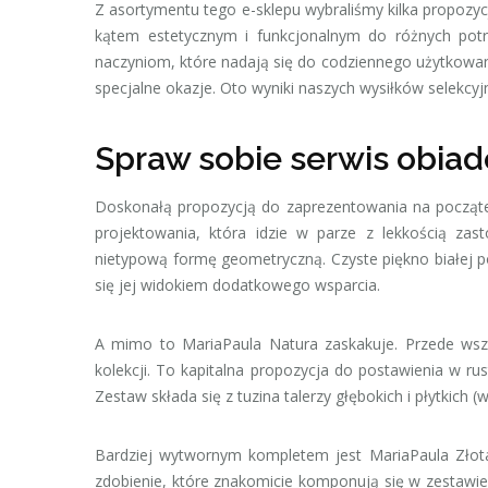
Z asortymentu tego e-sklepu wybraliśmy kilka propoz
kątem estetycznym i funkcjonalnym do różnych pot
naczyniom, które nadają się do codziennego użytkowani
specjalne okazje. Oto wyniki naszych wysiłków selekcyj
Spraw sobie serwis obia
Doskonałą propozycją do zaprezentowania na począte
projektowania, która idzie w parze z lekkością za
nietypową formę geometryczną. Czyste piękno białej p
się jej widokiem dodatkowego wsparcia.
A mimo to MariaPaula Natura zaskakuje. Przede wsz
kolekcji. To kapitalna propozycja do postawienia w ru
Zestaw składa się z tuzina talerzy głębokich i płytkich 
Bardziej wytwornym kompletem jest MariaPaula Złota
zdobienie, które znakomicie komponują się w zestawie