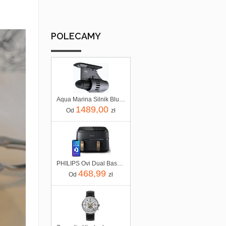
POLECAMY
Aqua Marina Silnik Bluedrive S Power Fin
1489,00
Od
zł
PHILIPS Ovi Dual Basket AirFryer NA352/00
468,99
Od
zł