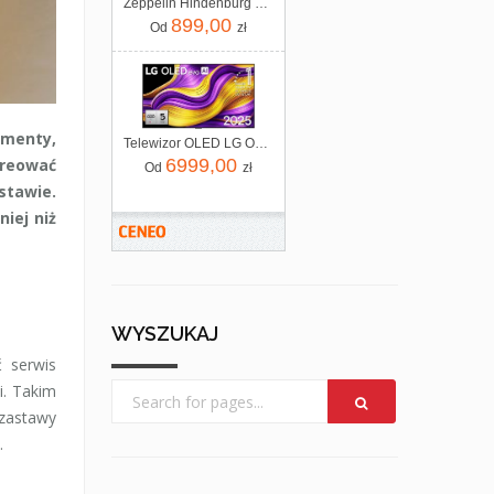
Zeppelin Hindenburg ZE_7037_1
899,00
Od
zł
omenty,
Telewizor OLED LG OLED65G54LW 65 cali 4K UHD
kreować
6999,00
Od
zł
stawie.
iej niż
WYSZUKAJ
ć serwis
i. Takim
 zastawy
.