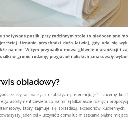
e spożywane posiłki przy rodzinnym stole to niedoceniane m
częściej. Uznanie przychodzi dużo łatwiej, gdy uda się wy
akże na nim. W tym przypadku mowa głównie o aranżacji i za
siłki w gronie rodziny, przyjaciół i bliskich smakowały wyborn
rwis obiadowy?
bór zależy od naszych osobistych preferencji. Jeśli chcemy kupi
rego asortyment zawiera co najmniej kilkanaście różnych propozycj
nternetowy, który zajmuje się sprzedażą akcesoriów kuchennych,
towarzyszy jeden cel – uczynić z domu lub mieszkania piękne miejsce