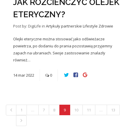
JAK ROZCIEŃCZYĆ OLEJEK
ETERYCZNY?
Post by: DigiLife
in
Artykuły partnerskie
Lifestyle
Zdrowie
Olejki eteryczne można stosować jako odświeżacze
powietrza, po dodaniu do prania pozostawią przyjemny
zapach na ubraniach. Swoje zastosowanie znalazły
również…
14
mar
2022
0
1
…
7
8
9
10
11
…
13