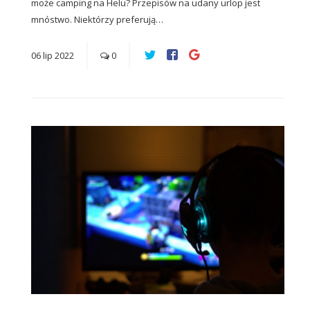
może camping na Helu? Przepisów na udany urlop jest
mnóstwo. Niektórzy preferują…
06
lip
2022
0