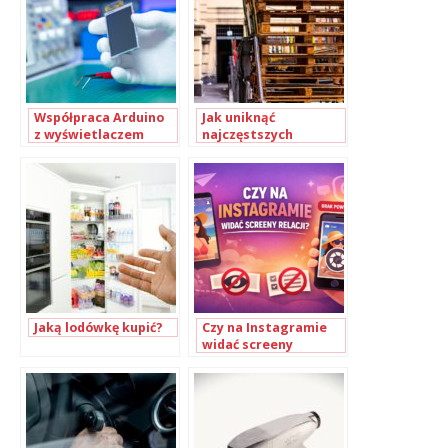
Współpraca Arduino
Jak uniknąć
z wyświetlaczem
najczęstszych
OLED
usterek wózków
paletowych
Jaką lodówkę kupić?
Czy na Instagramie
widać screeny
relacji? Wyjaśniamy