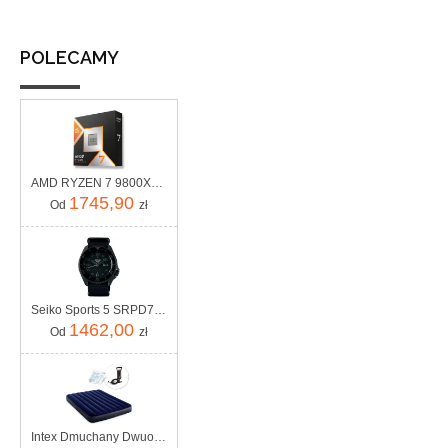
POLECAMY
AMD RYZEN 7 9800X3D X8 4,7GHz AM5 BOX
1745,90
Od
zł
Seiko Sports 5 SRPD79K1
1462,00
Od
zł
Intex Dmuchany Dwuosobowy Z Pompką Tłokową 64758 68612