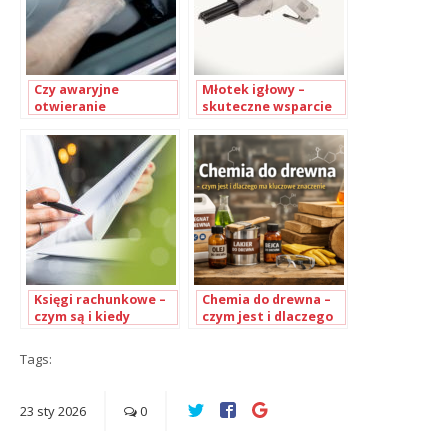
Czy awaryjne
Młotek igłowy –
otwieranie
skuteczne wsparcie
samochodów jest
przy usuwaniu
bezpieczne?
powłok
Księgi rachunkowe –
Chemia do drewna –
czym są i kiedy
czym jest i dlaczego
należy je prowadzić?
ma kluczowe
znaczenie
Tags:
23
sty
2026
0