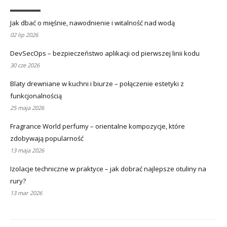
Jak dbać o mięśnie, nawodnienie i witalność nad wodą
02 lip 2026
DevSecOps – bezpieczeństwo aplikacji od pierwszej linii kodu
30 cze 2026
Blaty drewniane w kuchni i biurze – połączenie estetyki z
funkcjonalnością
25 maja 2026
Fragrance World perfumy – orientalne kompozycje, które
zdobywają popularność
13 maja 2026
Izolacje techniczne w praktyce – jak dobrać najlepsze otuliny na
rury?
13 mar 2026