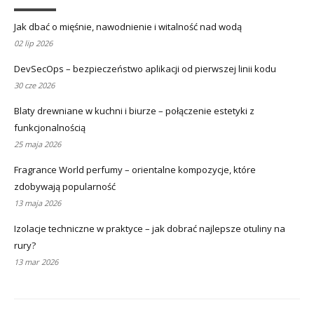
Jak dbać o mięśnie, nawodnienie i witalność nad wodą
02 lip 2026
DevSecOps – bezpieczeństwo aplikacji od pierwszej linii kodu
30 cze 2026
Blaty drewniane w kuchni i biurze – połączenie estetyki z
funkcjonalnością
25 maja 2026
Fragrance World perfumy – orientalne kompozycje, które
zdobywają popularność
13 maja 2026
Izolacje techniczne w praktyce – jak dobrać najlepsze otuliny na
rury?
13 mar 2026