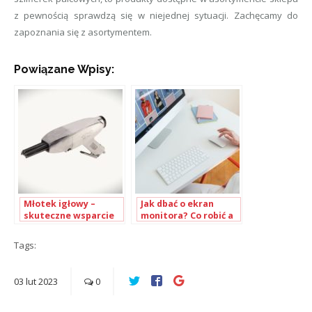
z pewnością sprawdzą się w niejednej sytuacji. Zachęcamy do
zapoznania się z asortymentem.
Powiązane Wpisy:
Młotek igłowy –
Jak dbać o ekran
skuteczne wsparcie
monitora? Co robić a
przy usuwaniu
czego unikać?
powłok
Tags:
03
lut
2023
0