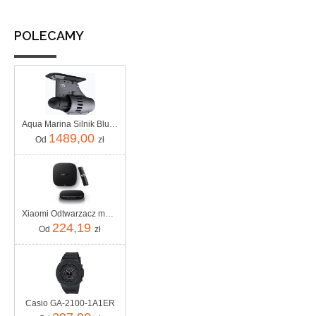
POLECAMY
Aqua Marina Silnik Bluedrive S Power Fin
1489,00
Od
zł
Xiaomi Odtwarzacz multimedialny Tv Box S 3 Generacji 4K 32GB WIFI6
224,19
Od
zł
Casio GA-2100-1A1ER