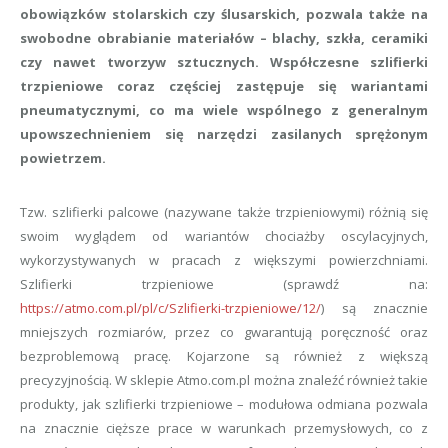
obowiązków stolarskich czy ślusarskich, pozwala także na
swobodne obrabianie materiałów – blachy, szkła, ceramiki
czy nawet tworzyw sztucznych. Współczesne szlifierki
trzpieniowe coraz częściej zastępuje się wariantami
pneumatycznymi, co ma wiele wspólnego z generalnym
upowszechnieniem się narzędzi zasilanych sprężonym
powietrzem.
Tzw. szlifierki palcowe (nazywane także trzpieniowymi) różnią się
swoim wyglądem od wariantów chociażby oscylacyjnych,
wykorzystywanych w pracach z większymi powierzchniami.
Szlifierki trzpieniowe (sprawdź na:
https://atmo.com.pl/pl/c/Szlifierki-trzpieniowe/12/
) są znacznie
mniejszych rozmiarów, przez co gwarantują poręczność oraz
bezproblemową pracę. Kojarzone są również z większą
precyzyjnością. W sklepie Atmo.com.pl można znaleźć również takie
produkty, jak szlifierki trzpieniowe – modułowa odmiana pozwala
na znacznie cięższe prace w warunkach przemysłowych, co z