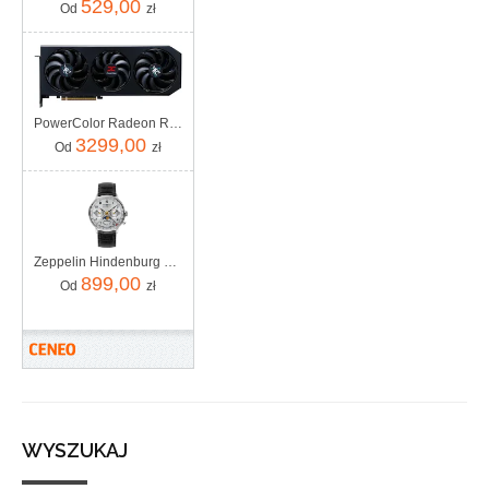
529,00
Od
zł
PowerColor Radeon RX 9070 XT Hellhound 16GB GDDR6 (GRATIPPWC115)
3299,00
Od
zł
Zeppelin Hindenburg ZE_7037_1
899,00
Od
zł
WYSZUKAJ