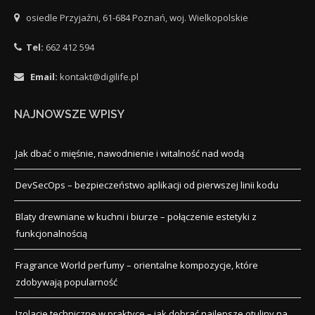
osiedle Przyjaźni, 61-684 Poznań, woj. Wielkopolskie
Tel:
662 412 594
Email:
kontakt@digilife.pl
NAJNOWSZE WPISY
Jak dbać o mięśnie, nawodnienie i witalność nad wodą
DevSecOps – bezpieczeństwo aplikacji od pierwszej linii kodu
Blaty drewniane w kuchni i biurze – połączenie estetyki z
funkcjonalnością
Fragrance World perfumy – orientalne kompozycje, które
zdobywają popularność
Izolacje techniczne w praktyce – jak dobrać najlepsze otuliny na