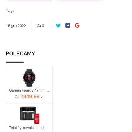
Musisz wiedzieć,
najlepszy?
czym jest SEO
Tags:
18
gru
2022
0
POLECAMY
Garmin Fenix 8 47mm Slate grey z czarnym paskiem
2949,99
Od
zł
Tefal frytkownica beztłuszczowa Air Fryer Dual Easy Fry EY942HE0