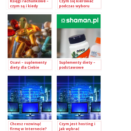
Księgi rachunkowe –
Czym się kierować
czym są i kiedy
podczas wyboru
należy je prowadzić?
programu
księgowego?
Osavi – suplementy
Suplementy diety –
diety dla Ciebie
podstawowe
informacje
Chcesz rozwinąć
Czym jest hosting i
firmę w Internecie?
jak wybrać