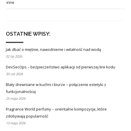
inne
OSTATNIE WPISY:
Jak dbać o mięśnie, nawodnienie i witalność nad wodą
02 lip 2026
DevSecOps – bezpieczeństwo aplikacji od pierwszej linii kodu
30 cze 2026
Blaty drewniane w kuchni i biurze – połączenie estetyki z
funkcjonalnością
25 maja 2026
Fragrance World perfumy – orientalne kompozycje, które
zdobywają popularność
13 maja 2026