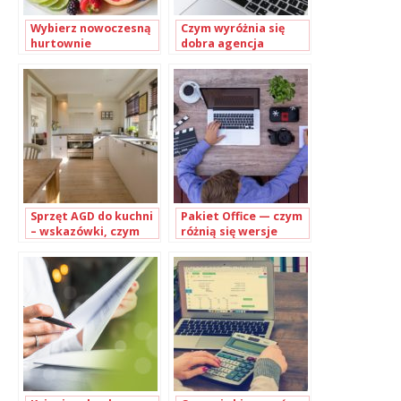
Wybierz nowoczesną
Czym wyróżnia się
hurtownie
dobra agencja
suplementów diety!
interaktywna w
Poznaniu?
Sprzęt AGD do kuchni
Pakiet Office — czym
– wskazówki, czym
różnią się wersje
kierować się przy
oprogramowania?
wyborze