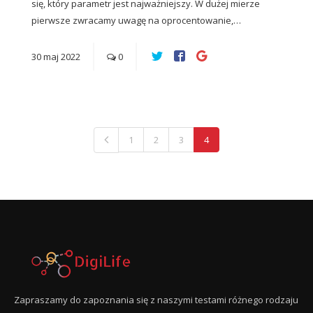
się, który parametr jest najważniejszy. W dużej mierze
pierwsze zwracamy uwagę na oprocentowanie,…
30
maj
2022
0
1
2
3
4
Zapraszamy do zapoznania się z naszymi testami różnego rodzaju