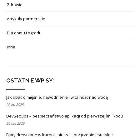
Zdrowie
Artykuły partnerskie
Dla domu i ogrodu
inne
OSTATNIE WPISY:
Jak dbać o mięśnie, nawodnienie i witalność nad wodą
02 lip 2026
DevSecOps – bezpieczeństwo aplikacji od pierwszej linii kodu
30 cze 2026
Blaty drewniane w kuchni i biurze – połączenie estetyki z