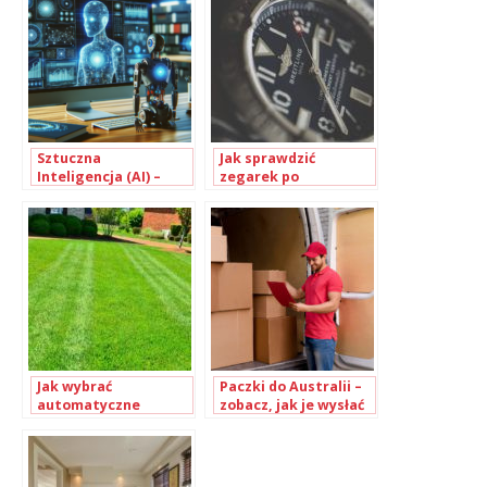
Sztuczna
Jak sprawdzić
Inteligencja (AI) –
zegarek po
Innowacyjne
numerze?
przełomy i Trendy na
rok 2023
Jak wybrać
Paczki do Australii –
automatyczne
zobacz, jak je wysłać
kosiarki do trawy?
Wszystko, co musisz
o nich wiedzieć!