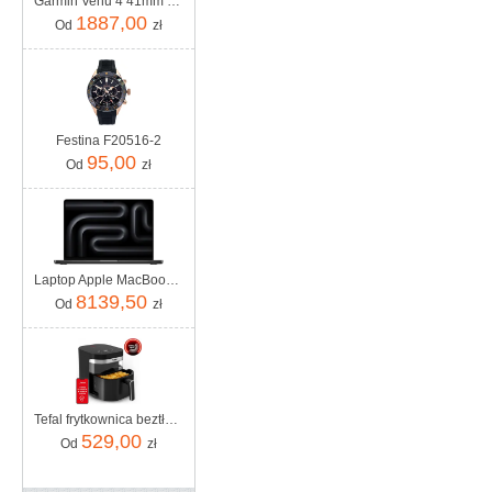
Garmin Venu 4 41mm Lunar gold z paskiem silikonowym w kolorze Bone
1887,00
Od
zł
Festina F20516-2
95,00
Od
zł
Laptop Apple MacBook Pro 2025 14" M5/16GB/512GB/macOS (MDE04ZEA)
8139,50
Od
zł
Tefal frytkownica beztłuszczowa Air Fryer EY8328 Easy Fry Infrared 7L
529,00
Od
zł