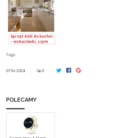
Sprzęt AGD do kuchni
– wskazówki, czym
kierować się przy
wyborze
Tags:
07
lis
2024
0
POLECAMY