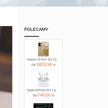
POLECAMY
realme 16 Pro+ 5G 12/512GB Złoty
1833,34
Od
zł
Apple AirPods Pro 2 gen MagSafe USB-C (MTJV3ZM/A)
749,00
Od
zł