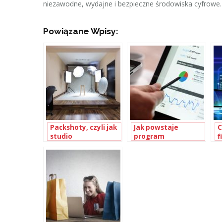
niezawodne, wydajne i bezpieczne środowiska cyfrowe.
Powiązane Wpisy:
Packshoty, czyli jak
Jak powstaje
C
studio
program
f
fotograficzne
lojalnościowy?
M
ustawi Twój
c
produkt?