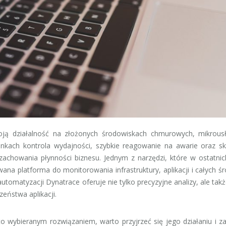
woją działalność na złożonych środowiskach chmurowych, mikrous
nkach kontrola wydajności, szybkie reagowanie na awarie oraz s
achowania płynności biznesu. Jednym z narzędzi, które w ostatnic
na platforma do monitorowania infrastruktury, aplikacji i całych ś
 automatyzacji Dynatrace oferuje nie tylko precyzyjne analizy, ale tak
eństwa aplikacji.
to wybieranym rozwiązaniem, warto przyjrzeć się jego działaniu i z