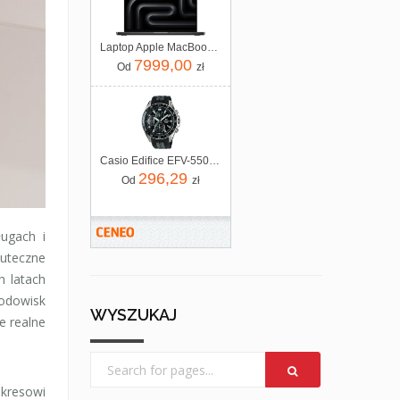
Laptop Apple MacBook Pro 2025 14" M5/16GB/512GB/macOS (MDE04ZEA)
7999,00
Od
zł
Casio Edifice EFV-550P-1AVUEF
296,29
Od
zł
ługach i
kuteczne
h latach
rodowisk
WYSZUKAJ
że realne
akresowi