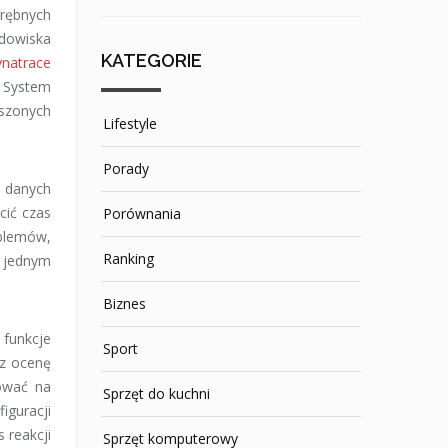
drębnych
odowiska
KATEGORIE
natrace
 System
oszonych
Lifestyle
Porady
 danych
cić czas
Porównania
oblemów,
Ranking
ę jednym
Biznes
 funkcje
Sport
az ocenę
ować na
Sprzęt do kuchni
iguracji
 reakcji
Sprzęt komputerowy