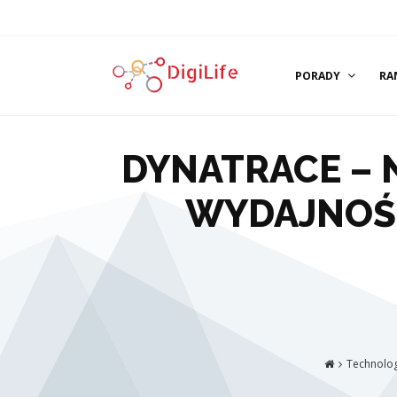
PORADY
RA
DYNATRACE – 
WYDAJNOŚC
Technolo