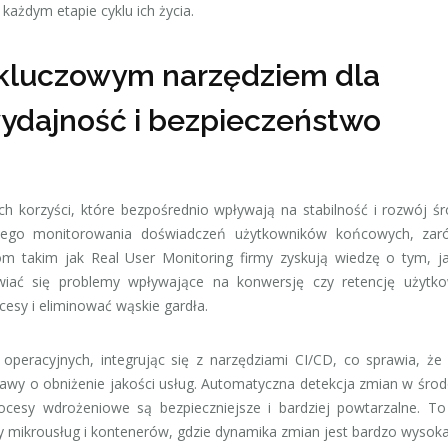
każdym etapie cyklu ich życia.
 kluczowym narzędziem dla
wydajność i bezpieczeństwo
h korzyści, które bezpośrednio wpływają na stabilność i rozwój ś
owego monitorowania doświadczeń użytkowników końcowych, za
om takim jak Real User Monitoring firmy zyskują wiedzę o tym, ja
wiać się problemy wpływające na konwersję czy retencję użytko
esy i eliminować wąskie gardła.
eracyjnych, integrując się z narzędziami CI/CD, co sprawia, że
bawy o obniżenie jakości usług. Automatyczna detekcja zmian w środ
ocesy wdrożeniowe są bezpieczniejsze i bardziej powtarzalne. To
ury mikrousług i kontenerów, gdzie dynamika zmian jest bardzo wysoka