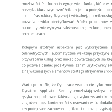
możliwości. Platforma integruje wiele funkcji, które 
narzędzi. Kluczowym wyróżnikiem jest tu podejście opart
– od infrastruktury fizycznej i wirtualnej, po mikrousł
pozwala szybko identyfikować źródła problemów w
automatycznie wykrywa zależności między komponentam
architekturach.
Kolejnym istotnym aspektem jest wykorzystanie sz
telemetrycznych i automatycznie wskazuje przyczynę aw
przywracania usług oraz unikać powtarzających się b
co pozwala działać proaktywnie, zanim użytkownicy za
z najważniejszych elementów strategii utrzymania środ
Warto podkreślić, że Dynatrace wspiera nie tylko mon
Dynatrace Application Security umożliwiają wykrywani
ryzyka na podstawie faktycznego wykorzystania k
zagrożenia bez konieczności stosowania wielu dodatkowy
czy podejrzane zachowania aplikacji i od razu przypisuj