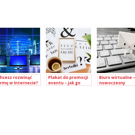
hcesz rozwinąć
Plakat do promocji
Biuro wirtualne 
irmę w Internecie?
eventu – jak go
nowoczesny
usisz wiedzieć,
stworzyć?
sposób
zym jest SEO
prowadzenia fir