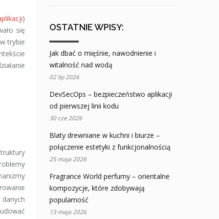
likacji
)
OSTATNIE WPISY:
wało się
w trybie
Jak dbać o mięśnie, nawodnienie i
tekście
witalność nad wodą
ziałanie
02 lip 2026
DevSecOps – bezpieczeństwo aplikacji
od pierwszej linii kodu
30 cze 2026
Blaty drewniane w kuchni i biurze –
połączenie estetyki z funkcjonalnością
truktury
25 maja 2026
roblemy
hanizmy
Fragrance World perfumy – orientalne
rowanie
kompozycje, które zdobywają
a danych
popularność
 budować
13 maja 2026