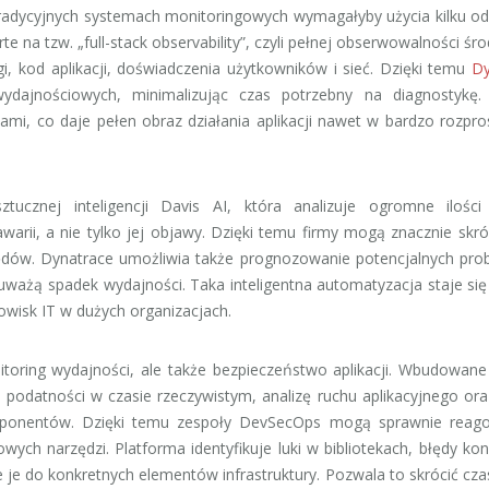
w tradycyjnych systemach monitoringowych wymagałyby użycia kilku o
e na tzw. „full-stack observability”, czyli pełnej obserwowalności śr
ugi, kod aplikacji, doświadczenia użytkowników i sieć. Dzięki temu
Dy
ydajnościowych, minimalizując czas potrzebny na diagnostykę.
i, co daje pełen obraz działania aplikacji nawet w bardzo rozpr
tucznej inteligencji Davis AI, która analizuje ogromne ilości
arii, a nie tylko jej objawy. Dzięki temu firmy mogą znacznie skró
łędów. Dynatrace umożliwia także prognozowanie potencjalnych pr
uważą spadek wydajności. Taka inteligentna automatyzacja staje si
owisk IT w dużych organizacjach.
itoring wydajności, ale także bezpieczeństwo aplikacji. Wbudowane
e podatności w czasie rzeczywistym, analizę ruchu aplikacyjnego or
omponentów. Dzięki temu zespoły DevSecOps mogą sprawnie reag
ch narzędzi. Platforma identyfikuje luki w bibliotekach, błędy konf
e je do konkretnych elementów infrastruktury. Pozwala to skrócić czas