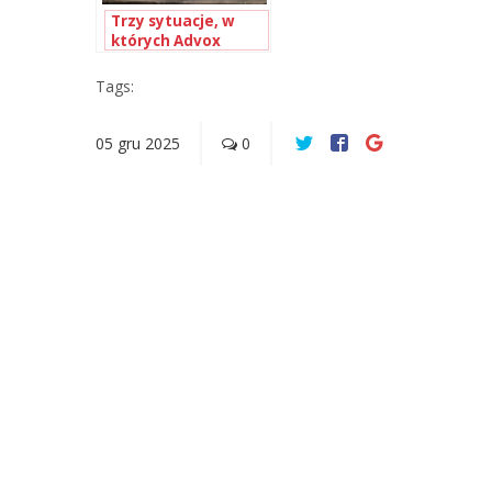
Trzy sytuacje, w
których Advox
Studio może
wesprzeć Twój e-
Tags:
sklep
05
gru
2025
0