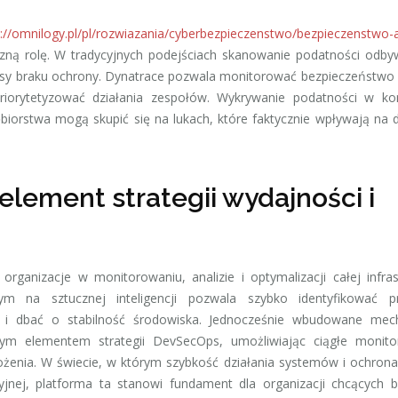
s://omnilogy.pl/pl/rozwiazania/cyberbezpieczenstwo/bezpieczenstwo-ap
czną rolę. W tradycyjnych podejściach skanowanie podatności odby
esy braku ochrony. Dynatrace pozwala monitorować bezpieczeństwo 
iorytetyzować działania zespołów. Wykrywanie podatności w kon
biorstwa mogą skupić się na lukach, które faktycznie wpływają na d
element strategii wydajności i
ganizacje w monitorowaniu, analizie i optymalizacji całej infras
m na sztucznej inteligencji pozwala szybko identyfikować p
 i dbać o stabilność środowiska. Jednocześnie wbudowane mec
lnym elementem strategii DevSecOps, umożliwiając ciągłe monito
rożenia. W świecie, w którym szybkość działania systemów i ochron
yjnej, platforma ta stanowi fundament dla organizacji chcących