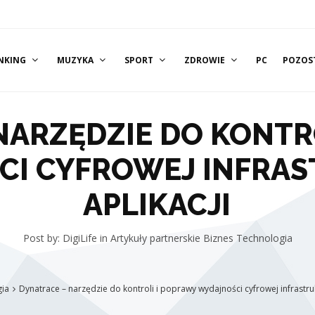
NKING
MUZYKA
SPORT
ZDROWIE
PC
POZOS
NARZĘDZIE DO KONTR
I CYFROWEJ INFRAS
APLIKACJI
Post by: DigiLife
in
Artykuły partnerskie
Biznes
Technologia
gia
Dynatrace – narzędzie do kontroli i poprawy wydajności cyfrowej infrastrukt