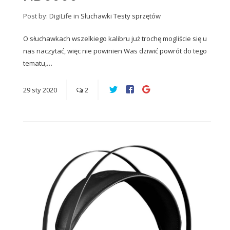
Post by: DigiLife
in
Słuchawki
Testy sprzętów
O słuchawkach wszelkiego kalibru już trochę mogliście się u
nas naczytać, więc nie powinien Was dziwić powrót do tego
tematu,…
29
sty
2020
2