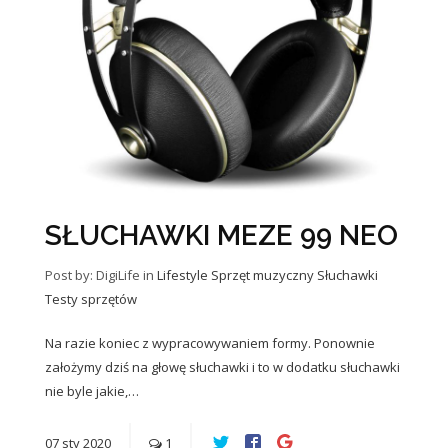
SŁUCHAWKI MEZE 99 NEO
Post by: DigiLife
in
Lifestyle
Sprzęt muzyczny
Słuchawki
Testy sprzętów
Na razie koniec z wypracowywaniem formy. Ponownie
założymy dziś na głowę słuchawki i to w dodatku słuchawki
nie byle jakie,…
07
sty
2020
1