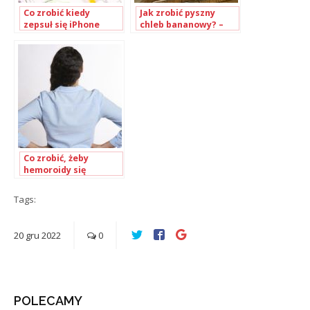
Co zrobić kiedy
Jak zrobić pyszny
zepsuł się iPhone
chleb bananowy? –
Prosty przepis i
wskazówki
Co zrobić, żeby
hemoroidy się
wchłonęły?
Tags:
20
gru
2022
0
POLECAMY