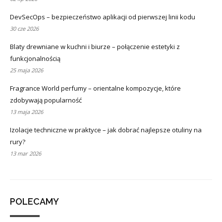
DevSecOps – bezpieczeństwo aplikacji od pierwszej linii kodu
30 cze 2026
Blaty drewniane w kuchni i biurze – połączenie estetyki z
funkcjonalnością
25 maja 2026
Fragrance World perfumy – orientalne kompozycje, które
zdobywają popularność
13 maja 2026
Izolacje techniczne w praktyce – jak dobrać najlepsze otuliny na
rury?
13 mar 2026
POLECAMY