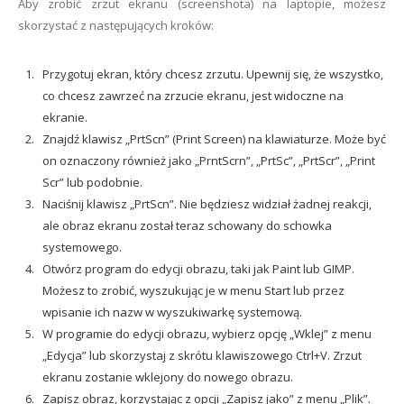
Aby zrobić zrzut ekranu (screenshota) na laptopie, możesz
skorzystać z następujących kroków:
Przygotuj ekran, który chcesz zrzutu. Upewnij się, że wszystko,
co chcesz zawrzeć na zrzucie ekranu, jest widoczne na
ekranie.
Znajdź klawisz „PrtScn” (Print Screen) na klawiaturze. Może być
on oznaczony również jako „PrntScrn”, „PrtSc”, „PrtScr”, „Print
Scr” lub podobnie.
Naciśnij klawisz „PrtScn”. Nie będziesz widział żadnej reakcji,
ale obraz ekranu został teraz schowany do schowka
systemowego.
Otwórz program do edycji obrazu, taki jak Paint lub GIMP.
Możesz to zrobić, wyszukując je w menu Start lub przez
wpisanie ich nazw w wyszukiwarkę systemową.
W programie do edycji obrazu, wybierz opcję „Wklej” z menu
„Edycja” lub skorzystaj z skrótu klawiszowego Ctrl+V. Zrzut
ekranu zostanie wklejony do nowego obrazu.
Zapisz obraz, korzystając z opcji „Zapisz jako” z menu „Plik”.