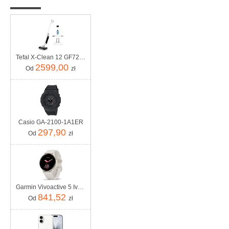
Tefal X-Clean 12 GF7257F1
2599,00
Od
zł
Casio GA-2100-1A1ER
297,90
Od
zł
Garmin Vivoactive 5 Ivory (010-02862-11)
841,52
Od
zł