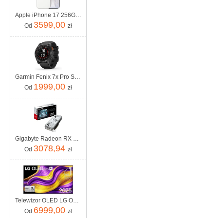
Apple iPhone 17 256GB Biały
3599,00
Od
zł
Garmin Fenix 7x Pro Solar Szaro-czarny (0100-2778-01)
1999,00
Od
zł
Gigabyte Radeon RX 9070 XT GAMING OC ICE 16G (4719331357030)
3078,94
Od
zł
Telewizor OLED LG OLED65G54LW 65 cali 4K UHD
6999,00
Od
zł