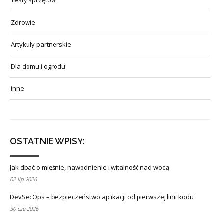
Zdrowie
Artykuły partnerskie
Dla domu i ogrodu
inne
OSTATNIE WPISY:
Jak dbać o mięśnie, nawodnienie i witalność nad wodą
02 lip 2026
DevSecOps – bezpieczeństwo aplikacji od pierwszej linii kodu
30 cze 2026