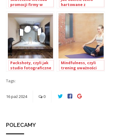
promocji firmy w
hartowane z
Sosnowcu
telefonu?
Packshoty, czyli jak
Mindfulness, czyli
studio fotograficzne
trening uważności
ustawi Twój
produkt?
Tags:
16
paź
2024
0
POLECAMY