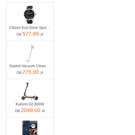
Citizen Eco-Drive Sport AW5000-24E
577,99
Od
zł
Xiaomi Vacuum Cleaner G20 Lite
275,00
Od
zł
KuKirin G2 800W
2049,00
Od
zł