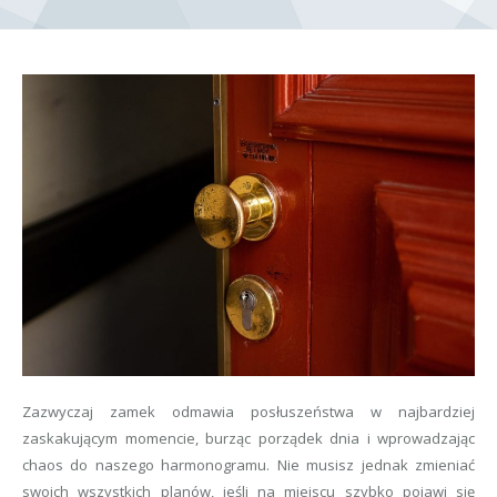
Zazwyczaj zamek odmawia posłuszeństwa w najbardziej
zaskakującym momencie, burząc porządek dnia i wprowadzając
chaos do naszego harmonogramu. Nie musisz jednak zmieniać
swoich wszystkich planów, jeśli na miejscu szybko pojawi się