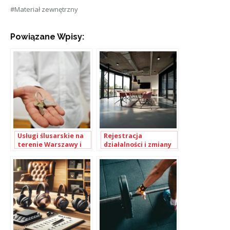
#Materiał zewnętrzny
Powiązane Wpisy:
Usługi ślusarskie na
Rejestracja
terenie Warszawy i
działalności i zmiany
okolic
w KRS – jak to
załatwić?