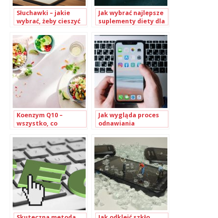
Słuchawki – jakie
Jak wybrać najlepsze
wybrać, żeby cieszyć
suplementy diety dla
się wygodą i
sportowców?
doskonałą jakością
dźwięku?
Koenzym Q10 –
Jak wygląda proces
wszystko, co
odnawiania
powinnaś o nim
smartfonów – i czy
wiedzieć
warto je kupić?
Skuteczna metoda
Jak odkleić szkło