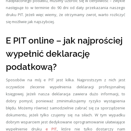
nadpłaconego podatku, musimy uzbroić się w cierpliwość – zwykle
następuje to w terminie do 90 dni od daty przekazania naszego
druku PIT. Jeżeli więc wiemy, że otrzymamy zwrot, warto rozliczyć
się możliwie jak najszybciej.
E PIT online – jak najprościej
wypełnić deklarację
podatkową?
Sposobów na mój e PIT jest kilka. Najprostszym z nich jest
oczywiście zlecenie wypełnienia deklaracji profesjonalnej
księgowej. Jeżeli nasza deklaracja zawiera dużo informacji, to
dobry pomysł, ponieważ zminimalizujemy ryzyko wystąpienia
błędu. Możemy również samodzielnie zabrać się za sporządzenie
dokumentu, jeżeli tylko czujemy się na siłach. W tym wypadku
dobrym wsparciem jest dedykowane oprogramowanie ułatwiające
wypełnienie druku
e PIT
, które nie tylko dostarczy nam