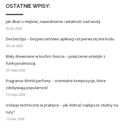
OSTATNIE WPISY:
Jak dbać o mięśnie, nawodnienie i witalność nad wodą
02 lip 2026
DevSecOps – bezpieczeństwo aplikacji od pierwszej linii kodu
30 cze 2026
Blaty drewniane w kuchni i biurze – połączenie estetyki z
funkcjonalnością
25 maja 2026
Fragrance World perfumy – orientalne kompozycje, które
zdobywają popularność
13 maja 2026
Izolacje techniczne w praktyce – jak dobrać najlepsze otuliny na
rury?
13 mar 2026