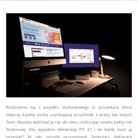
Rozliczenie się z podatku dochodowego to procedura, która
dotyczy każdej osoby uzyskującej przychody z pracy lub innych
form. Musimy wykonać je raz do roku, rozliczając ostatni pełny rok
finansowy. Kto wypełnia deklarację PIT 37 i do kiedy musi ją
przesłać? W jaki sposób przygotować formularz deklaracji