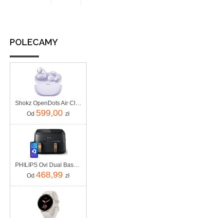
POLECAMY
Shokz OpenDots Air Clip Fioletowy (E210STPR)
599,00
Od
zł
PHILIPS Ovi Dual Basket AirFryer NA352/00
468,99
Od
zł