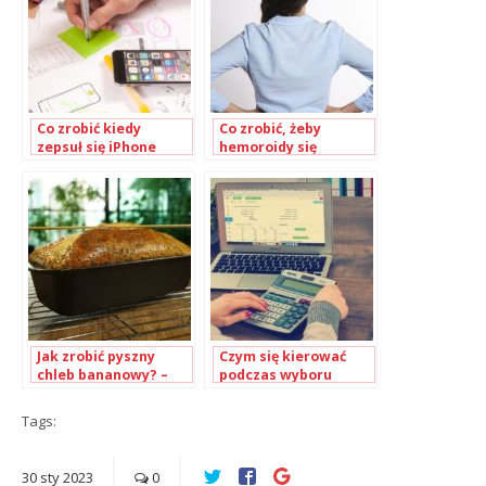
Co zrobić kiedy
Co zrobić, żeby
zepsuł się iPhone
hemoroidy się
wchłonęły?
Jak zrobić pyszny
Czym się kierować
chleb bananowy? –
podczas wyboru
Prosty przepis i
programu
wskazówki
księgowego?
Tags:
30
sty
2023
0