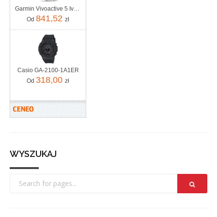
Garmin Vivoactive 5 Ivory (010-02862-11)
841,52
Od
zł
Casio GA-2100-1A1ER
318,00
Od
zł
WYSZUKAJ