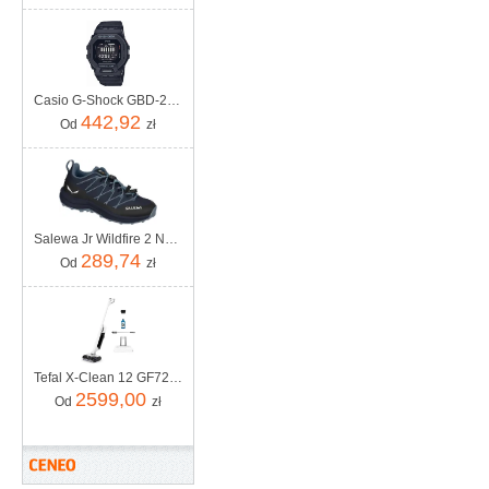
Casio G-Shock GBD-200 -1ER
442,92
Od
zł
Salewa Jr Wildfire 2 Navy Blazer Java Blue
289,74
Od
zł
Tefal X-Clean 12 GF7257F1
2599,00
Od
zł