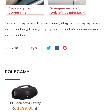
Czy awaryjne
Wynajem na dzień,
otwieranie
tydzień lub miesiąc –
samochodów jest
to od Ciebie zależy,
bezpieczne?
na jak długo
Tags:
auto wynajem długoterminowy
długoterminowy wynajem
potrzebujesz
samochodów
gdzie wypożyczyć samochód
Warszawa
wynajem
samochodu!
samochodów
23
sie
2020
0
POLECAMY
JBL Boombox 4 Czarny
1599,00
Od
zł