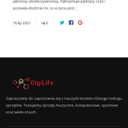
jakością i ekskluzywnością. Zatrzymuje pędzący czas i
pozwala dostrzec to, co w życiu jest…
16
lip
2021
0
Zapraszamy do zapoznania się z naszymi testami różnego rodzaju
sprzętów. Testujemy sprzęty muzyczne, komputerowe, sportowe
oraz wiele innych.