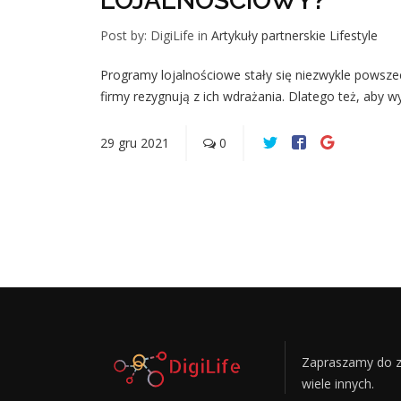
LOJALNOŚCIOWY?
Post by: DigiLife
in
Artykuły partnerskie
Lifestyle
Programy lojalnościowe stały się niezwykle powszech
firmy rezygnują z ich wdrażania. Dlatego też, aby w
29
gru
2021
0
Zapraszamy do z
wiele innych.