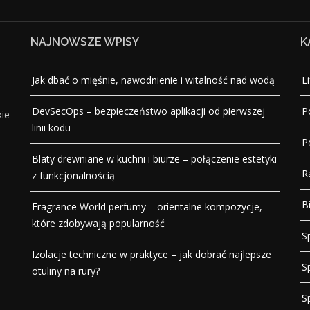
NAJNOWSZE WPISY
K
Jak dbać o mięśnie, nawodnienie i witalność nad wodą
Li
DevSecOps – bezpieczeństwo aplikacji od pierwszej
P
kie
linii kodu
P
Blaty drewniane w kuchni i biurze – połączenie estetyki
R
z funkcjonalnością
B
Fragrance World perfumy – orientalne kompozycje,
które zdobywają popularność
S
Izolacje techniczne w praktyce – jak dobrać najlepsze
S
otuliny na rury?
S