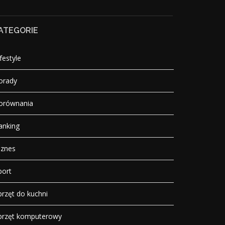
ATEGORIE
festyle
orady
orównania
anking
iznes
port
przęt do kuchni
przęt komputerowy