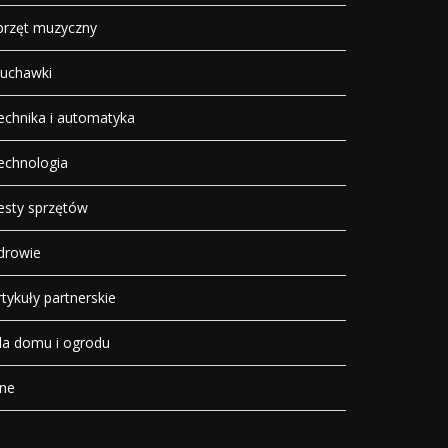
przęt muzyczny
łuchawki
echnika i automatyka
echnologia
esty sprzętów
drowie
rtykuły partnerskie
la domu i ogrodu
nne