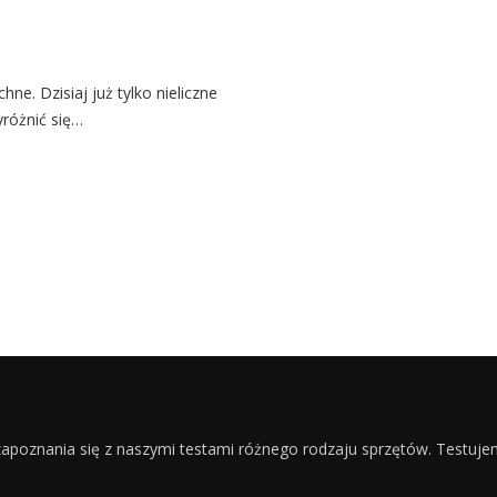
ne. Dzisiaj już tylko nieliczne
yróżnić się…
apoznania się z naszymi testami różnego rodzaju sprzętów. Testuj