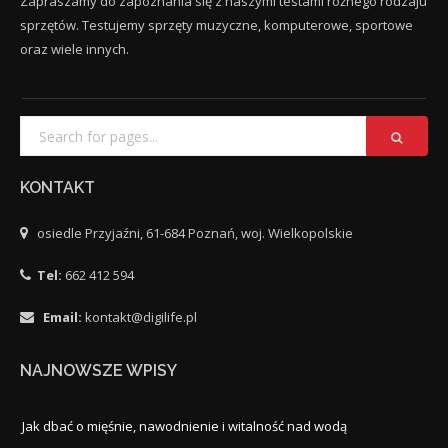
Zapraszamy do zapoznania się z naszymi testami różnego rodzaju
sprzętów. Testujemy sprzęty muzyczne, komputerowe, sportowe
oraz wiele innych.
KONTAKT
osiedle Przyjaźni, 61-684 Poznań, woj. Wielkopolskie
Tel:
662 412 594
Email:
kontakt@digilife.pl
NAJNOWSZE WPISY
Jak dbać o mięśnie, nawodnienie i witalność nad wodą