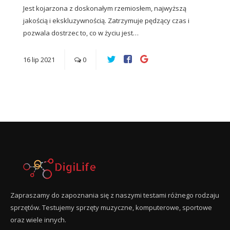
Jest kojarzona z doskonałym rzemiosłem, najwyższą
jakością i ekskluzywnością. Zatrzymuje pędzący czas i
pozwala dostrzec to, co w życiu jest…
16
lip
2021
0
Zapraszamy do zapoznania się z naszymi testami różnego rodzaju
sprzętów. Testujemy sprzęty muzyczne, komputerowe, sportowe
oraz wiele innych.