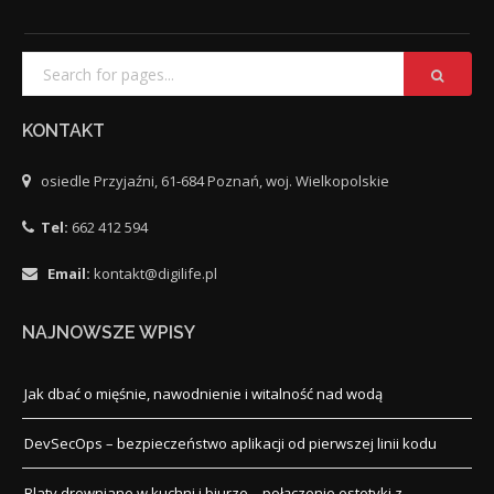
KONTAKT
osiedle Przyjaźni, 61-684 Poznań, woj. Wielkopolskie
Tel:
662 412 594
Email:
kontakt@digilife.pl
NAJNOWSZE WPISY
Jak dbać o mięśnie, nawodnienie i witalność nad wodą
DevSecOps – bezpieczeństwo aplikacji od pierwszej linii kodu
Blaty drewniane w kuchni i biurze – połączenie estetyki z