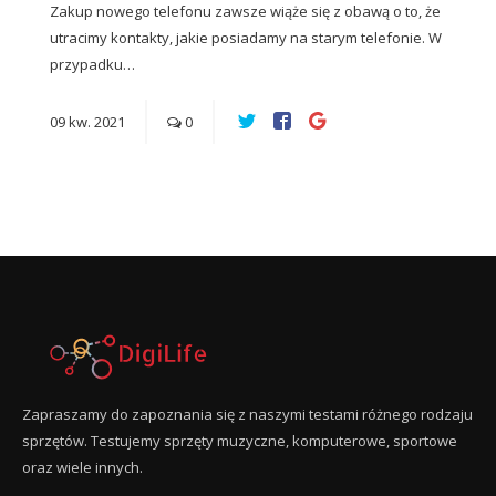
Zakup nowego telefonu zawsze wiąże się z obawą o to, że
utracimy kontakty, jakie posiadamy na starym telefonie. W
przypadku…
09
kw.
2021
0
Zapraszamy do zapoznania się z naszymi testami różnego rodzaju
sprzętów. Testujemy sprzęty muzyczne, komputerowe, sportowe
oraz wiele innych.