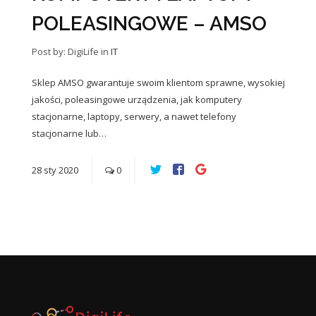
POLEASINGOWE – AMSO
Post by: DigiLife
in
IT
Sklep AMSO gwarantuje swoim klientom sprawne, wysokiej
jakości, poleasingowe urządzenia, jak komputery
stacjonarne, laptopy, serwery, a nawet telefony
stacjonarne lub…
28
sty
2020
0