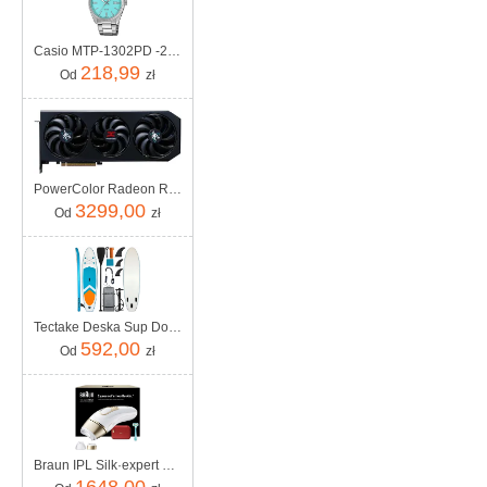
Casio MTP-1302PD -2A2VEF
218,99
Od
zł
PowerColor Radeon RX 9070 XT Hellhound 16GB GDDR6 (GRATIPPWC115)
3299,00
Od
zł
Tectake Deska Sup Do Pływania Pompowana Stand Up Paddle Akcesoria
592,00
Od
zł
Braun IPL Silk·expert Pro 5 PL5221
1648,00