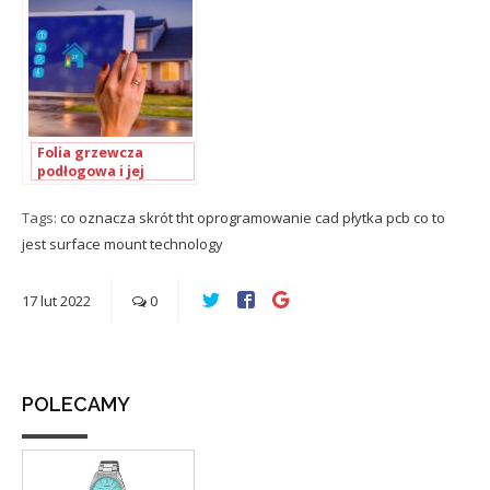
Folia grzewcza
podłogowa i jej
największe zalety
Tags:
co oznacza skrót tht
oprogramowanie cad
płytka pcb co to
jest
surface mount technology
17
lut
2022
0
POLECAMY