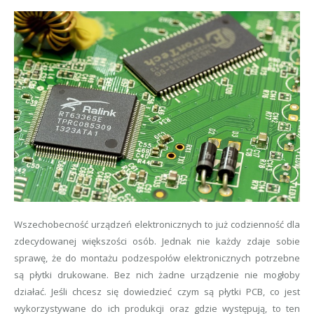
Wszechobecność urządzeń elektronicznych to już codzienność dla
zdecydowanej większości osób. Jednak nie każdy zdaje sobie
sprawę, że do montażu podzespołów elektronicznych potrzebne
są płytki drukowane. Bez nich żadne urządzenie nie mogłoby
działać. Jeśli chcesz się dowiedzieć czym są płytki PCB, co jest
wykorzystywane do ich produkcji oraz gdzie występują, to ten