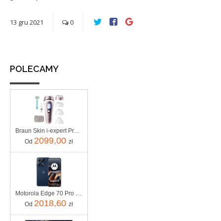
13
gru
2021
0
POLECAMY
Braun Skin i-expert Pro IPL PL7432
2099,00
Od
zł
Motorola Edge 70 Pro 8/256GB Granatowy
2018,60
Od
zł