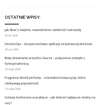
OSTATNIE WPISY:
Jak dbać o mięśnie, nawodnienie i witalność nad wodą
02 lip 2026
DevSecOps – bezpieczeństwo aplikacji od pierwszej linii kodu
30 cze 2026
Blaty drewniane w kuchni i biurze – połączenie estetyki z
funkcjonalnością
25 maja 2026
Fragrance World perfumy – orientalne kompozycje, które
zdobywają popularność
13 maja 2026
Izolacje techniczne w praktyce – jak dobrać najlepsze otuliny na
rury?