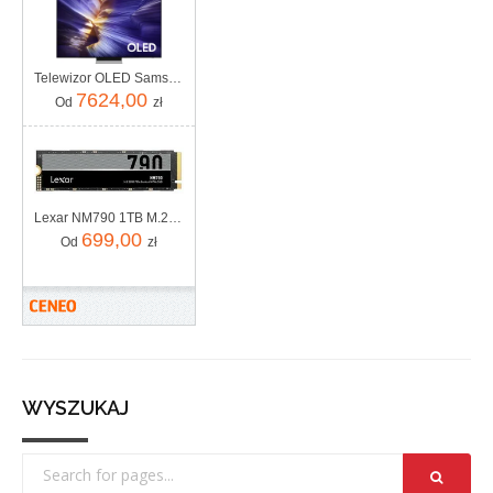
Telewizor OLED Samsung QE77S90FAEXXH 77 cali 4K UHD
7624,00
Od
zł
Lexar NM790 1TB M.2 (LNM790X001TRNNNG)
699,00
Od
zł
WYSZUKAJ