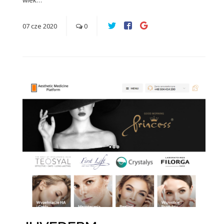
wiek…
07
cze
2020
0