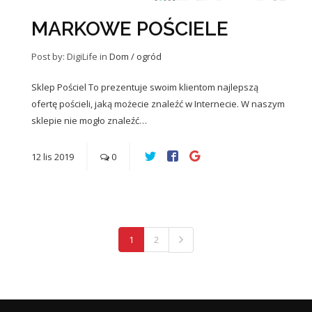
MARKOWE POŚCIELE
Post by: DigiLife
in
Dom / ogród
Sklep Pościel To prezentuje swoim klientom najlepszą
ofertę pościeli, jaką możecie znaleźć w Internecie. W naszym
sklepie nie mogło znaleźć…
12
lis
2019
0
1
2