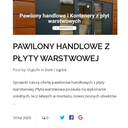
PAWILONY HANDLOWE Z
PŁYTY WARSTWOWEJ
Post by: DigiLife
in
Dom / ogród
Sprawdź naszą ofertę pawilonów handlowych z płyty
warstwowej. Płyta warstwowa pozwala na wykonanie
solidnych, lecz łatwych w montażu, nowoczesnych obiektów.
…
10
lut
2020
0