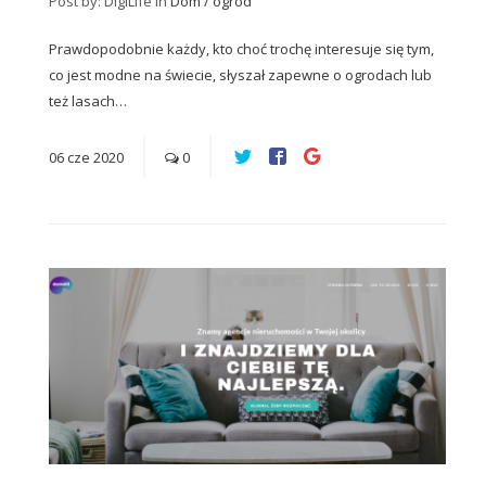
Post by: DigiLife
in
Dom / ogród
Prawdopodobnie każdy, kto choć trochę interesuje się tym,
co jest modne na świecie, słyszał zapewne o ogrodach lub
też lasach…
06
cze
2020
0