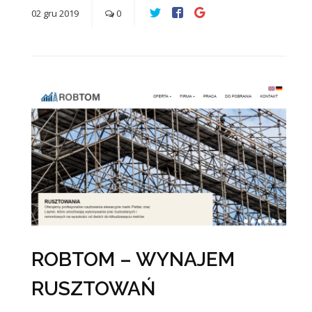
02
gru
2019
0
ROBTOM – WYNAJEM
RUSZTOWAŃ