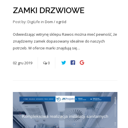
ZAMKI DRZWIOWE
Post by: DigiLife
in
Dom / ogród
Odwiedzając witrynę sklepu Rawos można mieć pewność, że
znajdziemy zamek dopasowany idealnie do naszych
potrzeb. W ofercie marki znajdują się…
02
gru
2019
0