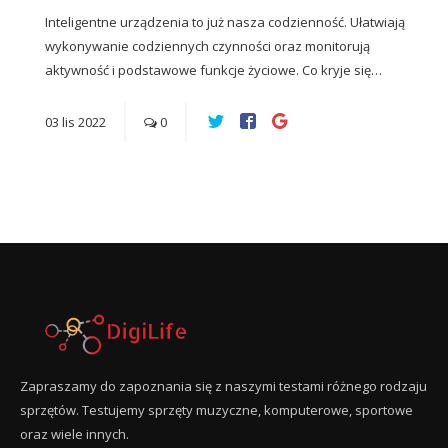
Inteligentne urządzenia to już nasza codzienność. Ułatwiają
wykonywanie codziennych czynności oraz monitorują
aktywność i podstawowe funkcje życiowe. Co kryje się…
03
lis
2022
0
Zapraszamy do zapoznania się z naszymi testami różnego rodzaju
sprzętów. Testujemy sprzęty muzyczne, komputerowe, sportowe
oraz wiele innych.