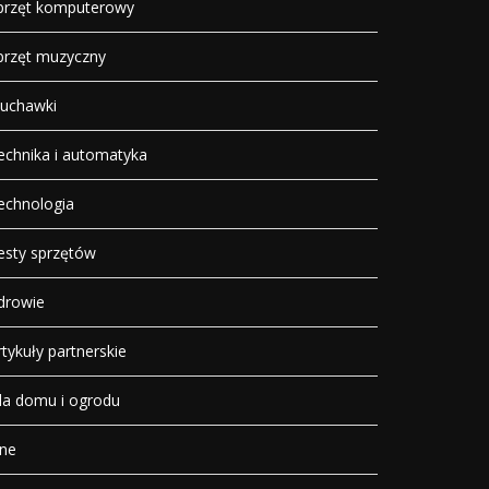
przęt komputerowy
przęt muzyczny
łuchawki
echnika i automatyka
echnologia
esty sprzętów
drowie
rtykuły partnerskie
la domu i ogrodu
nne