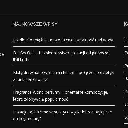
NAJNOWSZE WPISY
K
Jak dbać o mięśnie, nawodnienie i witalność nad wodą
Li
DevSecOps – bezpieczeństwo aplikacji od pierwszej
P
kie
linii kodu
P
Blaty drewniane w kuchni i biurze – połączenie estetyki
R
z funkcjonalnością
B
Fragrance World perfumy – orientalne kompozycje,
które zdobywają popularność
S
Izolacje techniczne w praktyce – jak dobrać najlepsze
S
otuliny na rury?