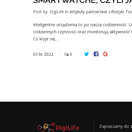
SMARTWATCHE, CZYLI J
Post by: DigiLife
in
Artykuły partnerskie
Lifestyle
Tec
Inteligentne urządzenia to już nasza codzienność. 
codziennych czynności oraz monitorują aktywność 
Co kryje się…
03
lis
2022
0
Zapraszamy do z