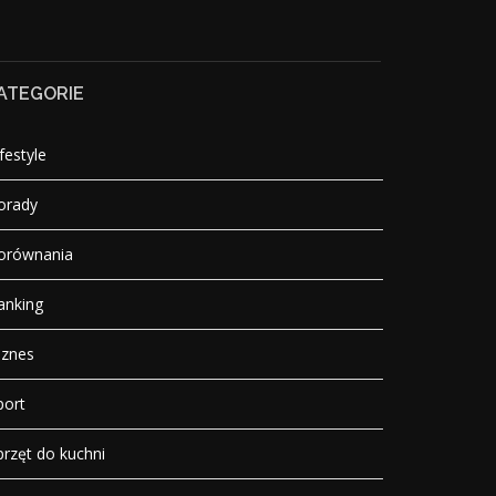
ATEGORIE
festyle
orady
orównania
anking
iznes
port
przęt do kuchni