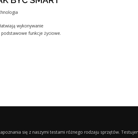
AK BYĆ SMART
hnologia
Ułatwiają wykonywanie
i podstawowe funkcje życiowe.
apoznania się z naszymi testami różnego rodzaju sprzętów. Testuj