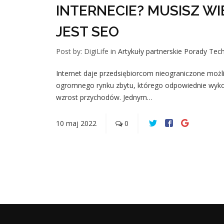
INTERNECIE? MUSISZ WI
JEST SEO
Post by: DigiLife
in
Artykuły partnerskie
Porady
Tech
Internet daje przedsiębiorcom nieograniczone możl
ogromnego rynku zbytu, którego odpowiednie wyko
wzrost przychodów. Jednym…
10
maj
2022
0