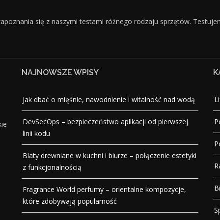
apoznania się z naszymi testami różnego rodzaju sprzętów. Testuj
NAJNOWSZE WPISY
K
Jak dbać o mięśnie, nawodnienie i witalność nad wodą
Li
DevSecOps – bezpieczeństwo aplikacji od pierwszej
P
kie
linii kodu
P
Blaty drewniane w kuchni i biurze – połączenie estetyki
R
z funkcjonalnością
B
Fragrance World perfumy – orientalne kompozycje,
które zdobywają popularność
S