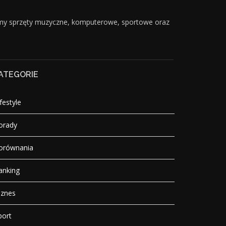
emy sprzęty muzyczne, komputerowe, sportowe oraz
ATEGORIE
festyle
orady
orównania
anking
iznes
port