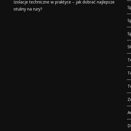
Izolacje techniczne w praktyce – jak dobrać najlepsze
S
otuliny na rury?
S
S
S
T
T
T
Z
A
D