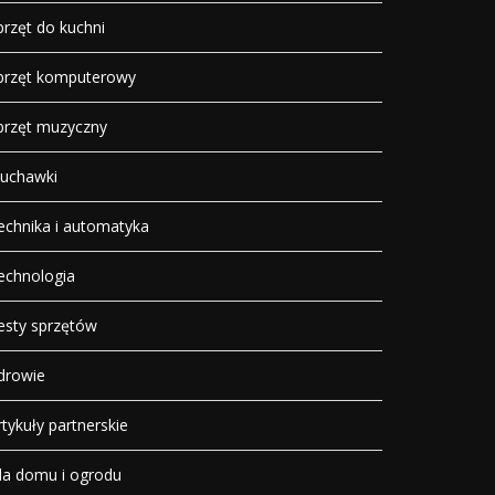
przęt do kuchni
przęt komputerowy
przęt muzyczny
łuchawki
echnika i automatyka
echnologia
esty sprzętów
drowie
rtykuły partnerskie
la domu i ogrodu