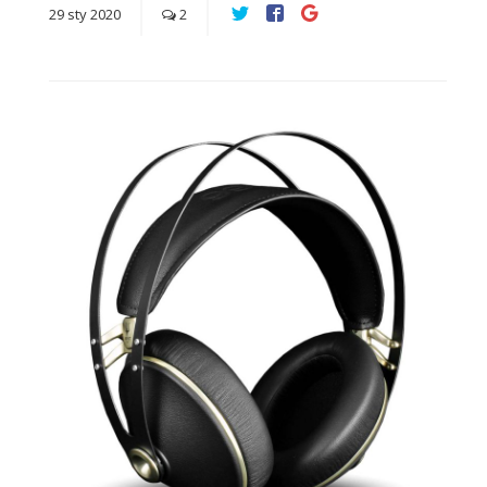
29
sty
2020
2