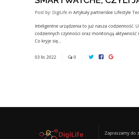
SMARTWATCHE, CZYLI J
Post by: DigiLife
in
Artykuły partnerskie
Lifestyle
Tec
Inteligentne urządzenia to już nasza codzienność. 
codziennych czynności oraz monitorują aktywność 
Co kryje się…
03
lis
2022
0
Zapraszamy do z