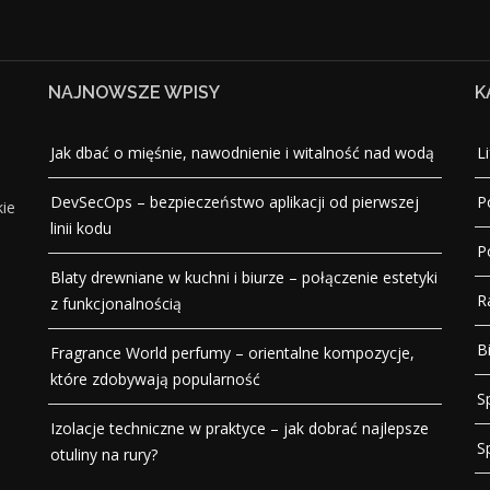
NAJNOWSZE WPISY
K
Jak dbać o mięśnie, nawodnienie i witalność nad wodą
Li
DevSecOps – bezpieczeństwo aplikacji od pierwszej
P
kie
linii kodu
P
Blaty drewniane w kuchni i biurze – połączenie estetyki
R
z funkcjonalnością
B
Fragrance World perfumy – orientalne kompozycje,
które zdobywają popularność
S
Izolacje techniczne w praktyce – jak dobrać najlepsze
S
otuliny na rury?