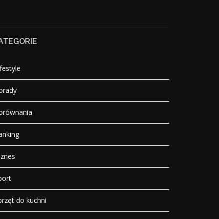
ATEGORIE
festyle
orady
orównania
anking
iznes
port
przęt do kuchni