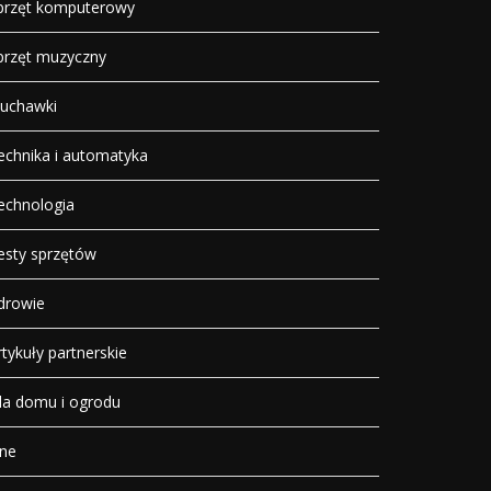
przęt komputerowy
przęt muzyczny
łuchawki
echnika i automatyka
echnologia
esty sprzętów
drowie
rtykuły partnerskie
la domu i ogrodu
nne