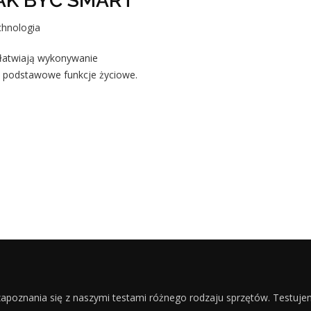
AK BYĆ SMART
hnologia
Ułatwiają wykonywanie
i podstawowe funkcje życiowe.
apoznania się z naszymi testami różnego rodzaju sprzętów. Testuj