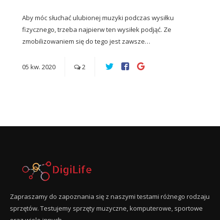
Aby móc słuchać ulubionej muzyki podczas wysiłku
fizycznego, trzeba najpierw ten wysiłek podjąć. Ze
zmobilizowaniem się do tego jest zawsze…
05
kw.
2020
2
Zapraszamy do zapoznania się z naszymi testami różnego rodzaju
sprzętów. Testujemy sprzęty muzyczne, komputerowe, sportowe