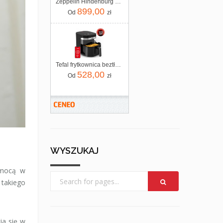
Zeppelin Hindenburg ZE_7037_1
899,00
Od
zł
Tefal frytkownica beztłuszczowa Air Fryer EY8328 Easy Fry Infrared 7L
528,00
Od
zł
WYSZUKAJ
omocą w
 takiego
ia się w