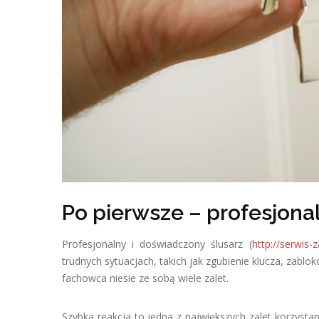
Po pierwsze – profesjona
Profesjonalny i doświadczony ślusarz (
http://serwis
trudnych sytuacjach, takich jak zgubienie klucza, zabl
fachowca niesie ze sobą wiele zalet.
Szybka reakcja to jedna z największych zalet korzystan