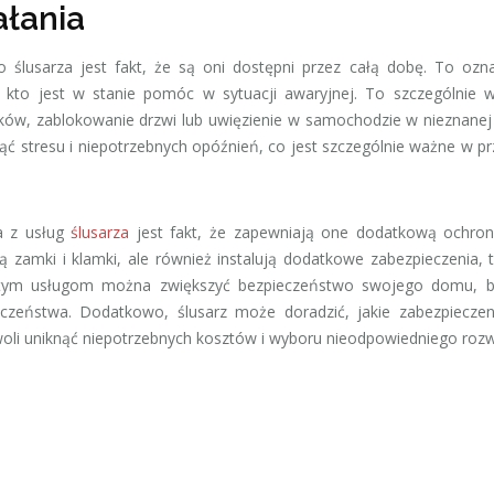
ałania
 ślusarza jest fakt, że są oni dostępni przez całą dobę. To ozn
ś, kto jest w stanie pomóc w sytuacji awaryjnej. To szczególnie
yków, zablokowanie drzwi lub uwięzienie w samochodzie w nieznanej 
ąć stresu i niepotrzebnych opóźnień, co jest szczególnie ważne w p
a z usług
ślusarza
jest fakt, że zapewniają one dodatkową ochron
ą zamki i klamki, ale również instalują dodatkowe zabezpieczenia, t
 tym usługom można zwiększyć bezpieczeństwo swojego domu, bi
czeństwa. Dodatkowo, ślusarz może doradzić, jakie zabezpieczen
woli uniknąć niepotrzebnych kosztów i wyboru nieodpowiedniego rozw