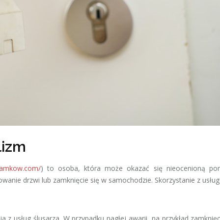
lizm
-zamkow.com/
) to osoba, która może okazać się nieocenioną p
okowanie drzwi lub zamknięcie się w samochodzie. Skorzystanie z usług
ia z usług ślusarza. W przypadku nagłej awarii, na przykład zamknięc