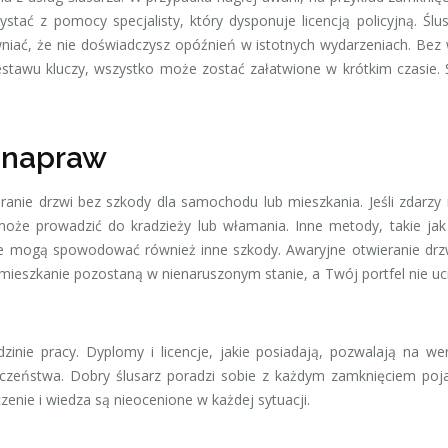
ć z pomocy specjalisty, który dysponuje licencją policyjną. Ślus
niać, że nie doświadczysz opóźnień w istotnych wydarzeniach. Bez
stawu kluczy, wszystko może zostać załatwione w krótkim czasie. 
w napraw
ieranie drzwi bez szkody dla samochodu lub mieszkania. Jeśli zdarzy
może prowadzić do kradzieży lub włamania. Inne metody, takie jak
le mogą spowodować również inne szkody. Awaryjne otwieranie drz
mieszkanie pozostaną w nienaruszonym stanie, a Twój portfel nie uci
dzinie pracy. Dyplomy i licencje, jakie posiadają, pozwalają na wer
czeństwa. Dobry ślusarz poradzi sobie z każdym zamknięciem poj
nie i wiedza są nieocenione w każdej sytuacji.