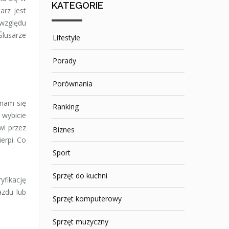
KATEGORIE
arz jest
 względu
Ślusarze
Lifestyle
Porady
Porównania
 nam się
Ranking
 wybicie
wi przez
Biznes
erpi. Co
Sport
Sprzęt do kuchni
yfikację
azdu lub
Sprzęt komputerowy
Sprzęt muzyczny