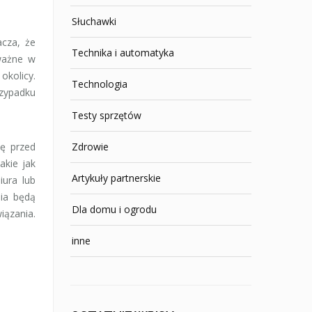
Słuchawki
acza, że
Technika i automatyka
 ważne w
okolicy.
Technologia
rzypadku
Testy sprzętów
ę przed
Zdrowie
akie jak
Artykuły partnerskie
ura lub
ia będą
Dla domu i ogrodu
iązania.
inne