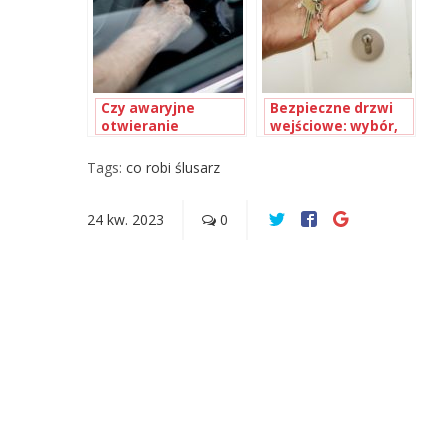
Czy awaryjne
Bezpieczne drzwi
otwieranie
wejściowe: wybór,
samochodów jest
zabezpieczenia i
bezpieczne?
konserwacja
Tags:
co robi ślusarz
24
kw.
2023
0