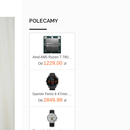
POLECAMY
Amd AM5 Ryzen 7 7800X3D Tray 4,2GHz (100000000910)
1229,00
Od
zł
Garmin Fenix 8 47mm Slate grey z czarnym paskiem
2849,99
Od
zł