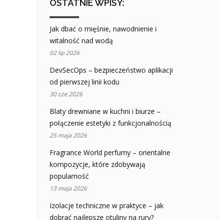
OSTATNIE WPISY:
Jak dbać o mięśnie, nawodnienie i
witalność nad wodą
02 lip 2026
DevSecOps – bezpieczeństwo aplikacji
od pierwszej linii kodu
30 cze 2026
Blaty drewniane w kuchni i biurze –
połączenie estetyki z funkcjonalnością
25 maja 2026
Fragrance World perfumy – orientalne
kompozycje, które zdobywają
popularność
13 maja 2026
Izolacje techniczne w praktyce – jak
dobrać najlepsze otuliny na rury?