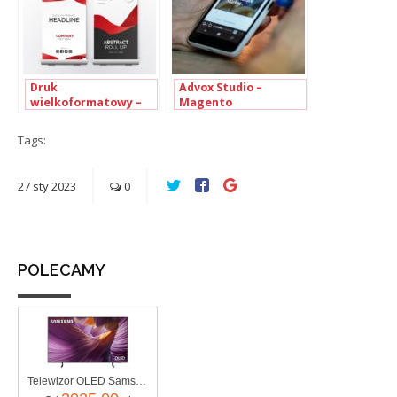
Druk
Advox Studio –
wielkoformatowy –
Magento
wszystko co musisz
development na
o nim wiedzieć
wysokich obrotach
Tags:
27
sty
2023
0
POLECAMY
Telewizor OLED Samsung QE55S85FAU 55 cali 4K UHD