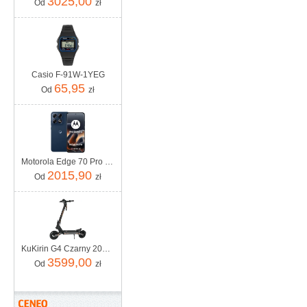
3025,00
Od
zł
Casio F-91W-1YEG
65,95
Od
zł
Motorola Edge 70 Pro 8/256GB Granatowy
2015,90
Od
zł
KuKirin G4 Czarny 2000W
3599,00
Od
zł